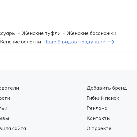
ссуары
Женские туфли
Женские босоножки
Женские балетки
Еще 8 видов продукции
ователи
Добавить бренд
ости
Гибкий поиск
тьи
Реклама
ывы
Контакты
вила сайта
О проекте