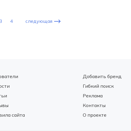
3
4
следующая
ователи
Добавить бренд
ости
Гибкий поиск
тьи
Реклама
ывы
Контакты
вила сайта
О проекте