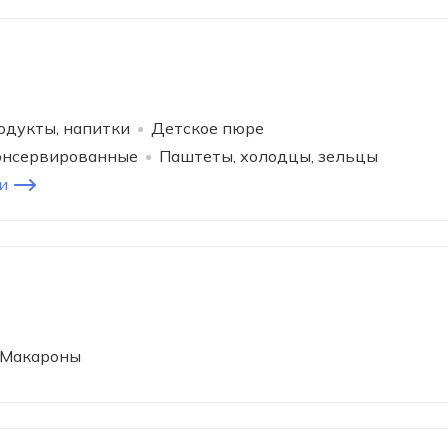
одукты, напитки
Детское пюре
онсервированные
Паштеты, холодцы, зельцы
и
Макароны