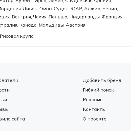
Катар, Кувейт, Ирак, Йемен, Саудовская Аравия,
Иордания, Ливан, Оман, Судан, ЮАР, Алжир, Бенин,
еция, Венгрия, Чехия, Польша, Нидерланды, Франция,
стралия, Канада, Мальдивы, Австрия
Рисовая крупа
ователи
Добавить бренд
ости
Гибкий поиск
тьи
Реклама
ывы
Контакты
вила сайта
О проекте