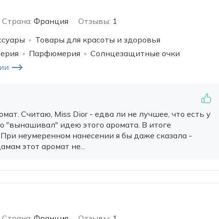
Страна:
Франция
Отзывы:
1
ссуары
Товары для красоты и здоровья
терия
Парфюмерия
Солнцезащитные очки
ии
т. Считаю, Miss Dior - едва ли не лучшее, что есть у
олго "вынашивал" идею этого аромата. В итоге
 При неумеренном нанесении я бы даже сказала -
мам этот аромат не...
Страна:
Франция
Отзывы:
1