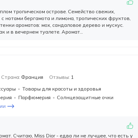
еплом тропическом острове. Семейство свежих,
с нотами бергамота и лимона, тропических фруктов,
тенки ароматов: мох, сандаловое дерево и мускус.
к и в вечернем туалете. Аромат...
Страна:
Франция
Отзывы:
1
ссуары
Товары для красоты и здоровья
терия
Парфюмерия
Солнцезащитные очки
ии
т. Считаю, Miss Dior - едва ли не лучшее, что есть у