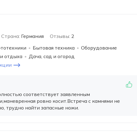
Страна:
Германия
Отзывы:
2
ототехники
Бытовая техника
Оборудование
 и отдыха
Дача, сад и огород
укции
олностью соответствует заявленным
и,маневренная ровно косит.Встреча с камнями не
но, трудно найти запасные ножи.