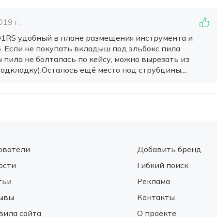
19 г.
01RS удобный в плане размещения инструмента и
. Если не покупать вкладыш под эльбокс пила
 пила не болталась по кейсу, можно вырезать из
дкладку).Осталось ещё место под струбцины,...
ователи
Добавить бренд
ости
Гибкий поиск
тьи
Реклама
ывы
Контакты
вила сайта
О проекте