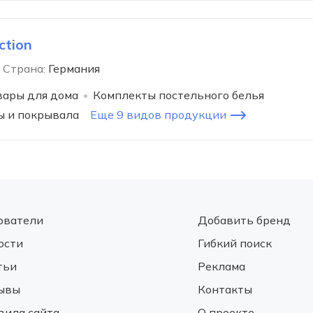
ction
Страна:
Германия
вары для дома
Комплекты постельного белья
 и покрывала
Еще 9 видов продукции
ователи
Добавить бренд
ости
Гибкий поиск
тьи
Реклама
ывы
Контакты
вила сайта
О проекте