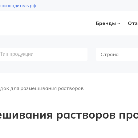
роизводитель.рф
Бренды
Отз
Страна
док для размешивания растворов
ешивания растворов пр