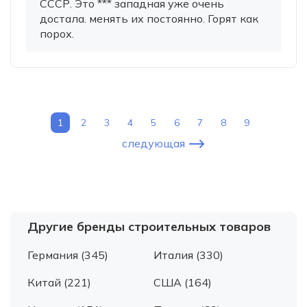
СССР. Это *** западная уже очень
достала. менять их постоянно. Горят как
порох.
1
2
3
4
5
6
7
8
9
следующая
Другие бренды строительных товаров
Германия (345)
Италия (330)
Китай (221)
США (164)