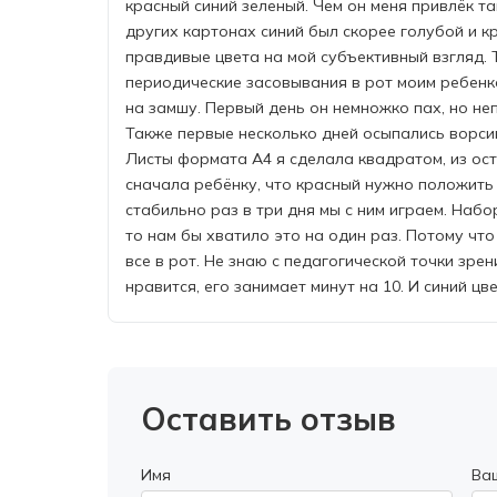
красный синий зеленый. Чем он меня привлёк та
других картонах синий был скорее голубой и к
правдивые цвета на мой субъективный взгляд. 
периодические засовывания в рот моим ребенком
на замшу. Первый день он немножко пах, но не
Также первые несколько дней осыпались ворсин
Листы формата А4 я сделала квадратом, из ост
сначала ребёнку, что красный нужно положить 
стабильно раз в три дня мы с ним играем. Набор
то нам бы хватило это на один раз. Потому что
все в рот. Не знаю с педагогической точки зр
нравится, его занимает минут на 10. И синий цв
Оставить отзыв
Имя
Ва