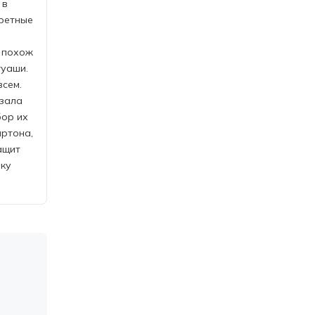
 в
кретные
о похож
гуаши.
всем.
азала
бор их
артона,
ащит
нку