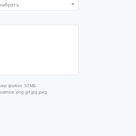
выбрать
мер файла:
10 МБ
.
файлов:
png gif jpg jpeg
.