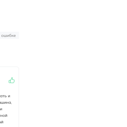
 ошибке
ать и
ашина,
 и
тной
ый