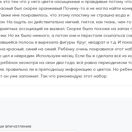
к это тем что у него цвета насыщенные и правдивые потому что
расный был скорее оранжевый Почему-то я не могла найти кон
Также мне понравилось, что этому пластику не страшна вода и
. На ощупь он действительно мягкий, гнется, как ткань, чем-т
приятных ассоциаций не вызвал. Скорее было похоже на запах 
ки. Но их было немного, а потом они и перестали осыпаться со
авшейся полосы я вырезала фигуры. Круг, квадрат и т.д. И пок
на красный, синий на синий. Ребёнку очень понравился этот на
 цел и невредим. Используем месяц. Если бы я сделала всё из к
 ребёнок несмотря на свои два года, всё равно периодически т
ения, правильно ли я преподношу информацию о цветах. Но ребе
ет он уже запомнил. Так что рекомендую этот набор.
ши впечатления