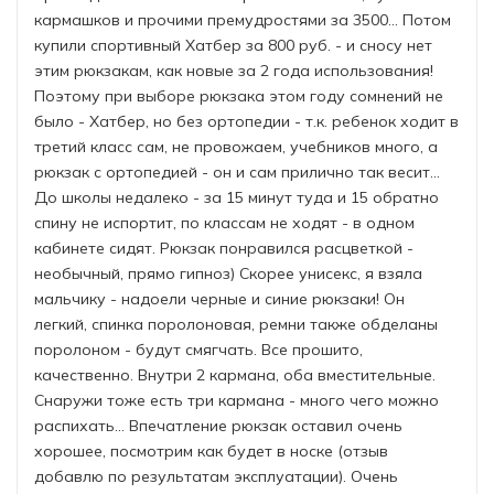
кармашков и прочими премудростями за 3500... Потом
купили спортивный Хатбер за 800 руб. - и сносу нет
этим рюкзакам, как новые за 2 года использования!
Поэтому при выборе рюкзака этом году сомнений не
было - Хатбер, но без ортопедии - т.к. ребенок ходит в
третий класс сам, не провожаем, учебников много, а
рюкзак с ортопедией - он и сам прилично так весит...
До школы недалеко - за 15 минут туда и 15 обратно
спину не испортит, по классам не ходят - в одном
кабинете сидят. Рюкзак понравился расцветкой -
необычный, прямо гипноз) Скорее унисекс, я взяла
мальчику - надоели черные и синие рюкзаки! Он
легкий, спинка поролоновая, ремни также обделаны
поролоном - будут смягчать. Все прошито,
качественно. Внутри 2 кармана, оба вместительные.
Снаружи тоже есть три кармана - много чего можно
распихать... Впечатление рюкзак оставил очень
хорошее, посмотрим как будет в носке (отзыв
добавлю по результатам эксплуатации). Очень