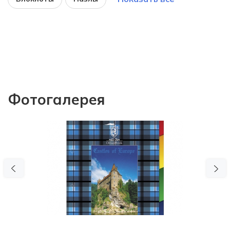
Фотогалерея
Previous
N