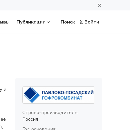
ывы
Публикации
Поиск
Войти
у и
Страна-производитель:
щее
Россия
),
Год основания: