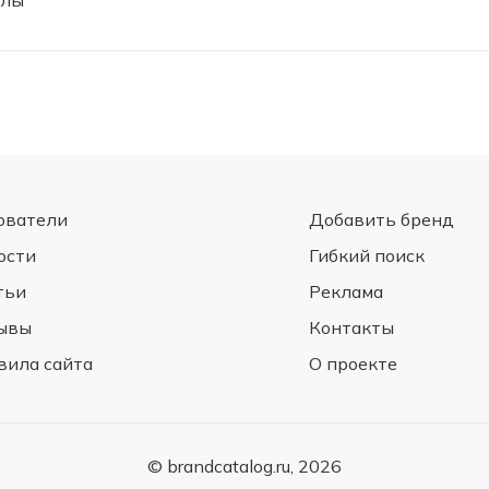
алы
ователи
Добавить бренд
ости
Гибкий поиск
тьи
Реклама
ывы
Контакты
вила сайта
О проекте
© brandcatalog.ru, 2026