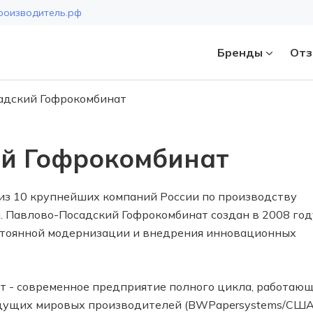
роизводитель.рф
Бренды
Отз
адский Гофрокомбинат
Страна
й Гофрокомбинат
из 10 крупнейших компаний России по производству
. Павлово-Посадский Гофрокомбинат создан в 2008 год
остоянной модернизации и внедрения инновационных
 - современное предприятие полного цикла, работаю
дущих мировых производителей (BWPapersystems/США