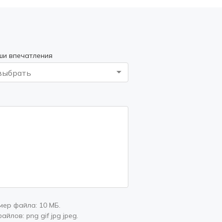
ши впечатления
выбрать
мер файла:
10 МБ
.
файлов:
png gif jpg jpeg
.