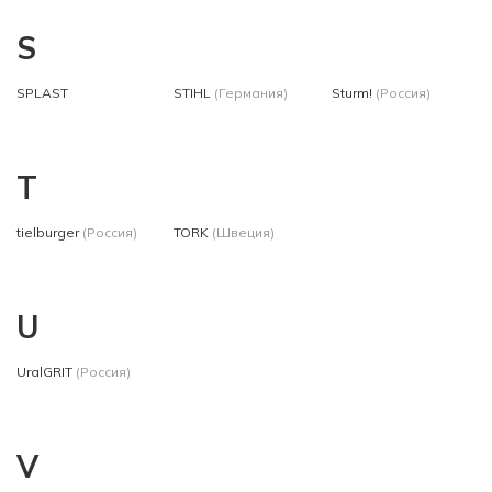
S
SPLAST
STIHL
(Германия)
Sturm!
(Россия)
T
tielburger
(Россия)
TORK
(Швеция)
U
UralGRIT
(Россия)
V