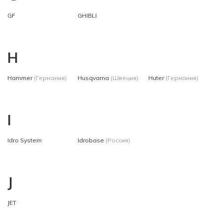
GF
GHIBLI
H
Hammer
(Германия)
Husqvarna
(Швеция)
Huter
(Германия)
I
Idro System
Idrobase
(Россия)
J
JET