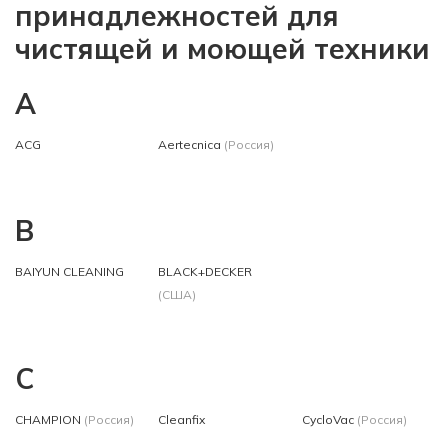
принадлежностей для
чистящей и моющей техники
A
ACG
Aertecnica
(Россия)
B
BAIYUN CLEANING
BLACK+DECKER
(США)
C
CHAMPION
(Россия)
Cleanfix
CycloVac
(Россия)