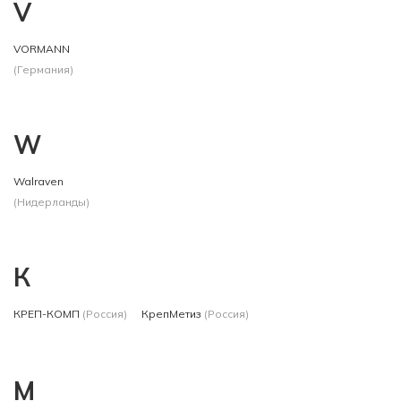
V
VORMANN
(Германия)
W
Walraven
(Нидерланды)
К
КРЕП-КОМП
(Россия)
КрепМетиз
(Россия)
М