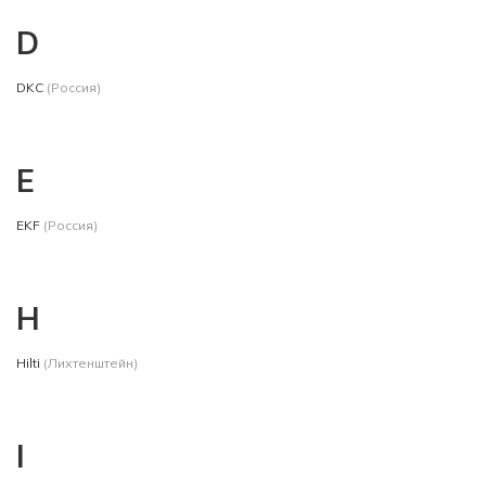
D
DKC
(Россия)
E
EKF
(Россия)
H
Hilti
(Лихтенштейн)
I