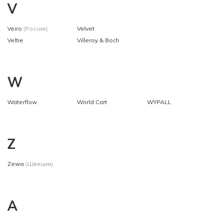
V
Veiro
(Россия)
Velvet
Veltie
Villeroy & Boch
W
Waterflow
World Cart
WYPALL
Z
Zewa
(Швеция)
А