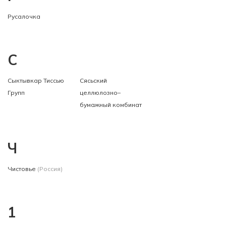
Русалочка
С
Сыктывкар Тиссью
Сясьский
Групп
целлюлозно–
бумажный комбинат
Ч
Чистовье
(Россия)
1