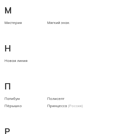
М
Мистерия
Мягкий знак
Н
Новая линия
П
Патибум
Полисепт
Пёрышко
Принцесса
(Россия)
Р