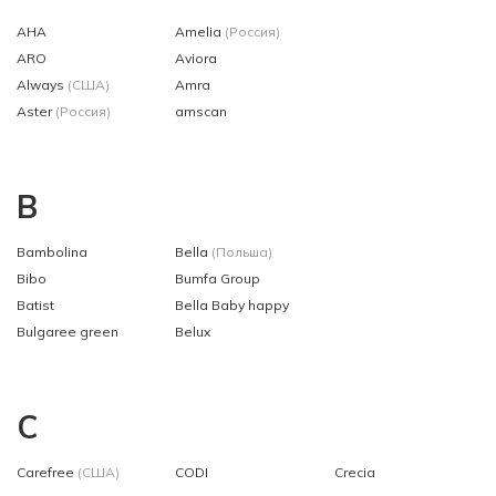
AHA
Amelia
(Россия)
ARO
Aviora
Always
(США)
Amra
Aster
(Россия)
amscan
B
Bambolina
Bella
(Польша)
Bibo
Bumfa Group
Batist
Bella Baby happy
Bulgaree green
Belux
C
Carefree
(США)
CODI
Crecia