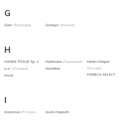
G
Gien
(Франция)
Gotaiyo
(Япония)
H
HANKE TISSUE Sp. z
Hartmann
(Германия)
Helen Harper
(Россия)
o.o.'
(Польша)
Hearttex
HORECA SELECT
Hosti
I
Inseense
(Россия)
Izumi Hayashi