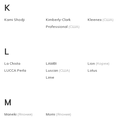
K
Kami Shodji
Kimberly-Clark
Kleenex
(США)
Professional
(США)
L
La Chista
LAMBI
Lion
(Корея)
LUCCA Perla
Luscan
(США)
Lotus
Lime
M
Maneki
(Япония)
Momi
(Япония)