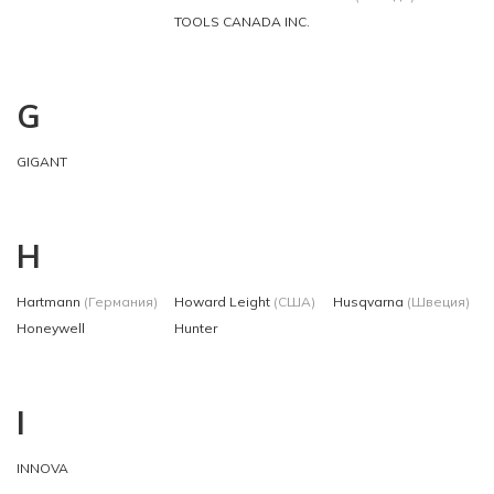
TOOLS CANADA INC.
G
GIGANT
H
Hartmann
(Германия)
Howard Leight
(США)
Husqvarna
(Швеция)
Honeywell
Hunter
I
INNOVA