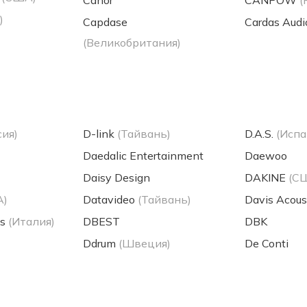
Canor
CANPOW
(
)
Capdase
Cardas Audi
(Великобритания)
сия)
D-link
(Тайвань)
D.A.S.
(Испа
Daedalic Entertainment
Daewoo
Daisy Design
DAKINE
(С
А)
Datavideo
(Тайвань)
Davis Acous
s
(Италия)
DBEST
DBK
Ddrum
(Швеция)
De Conti