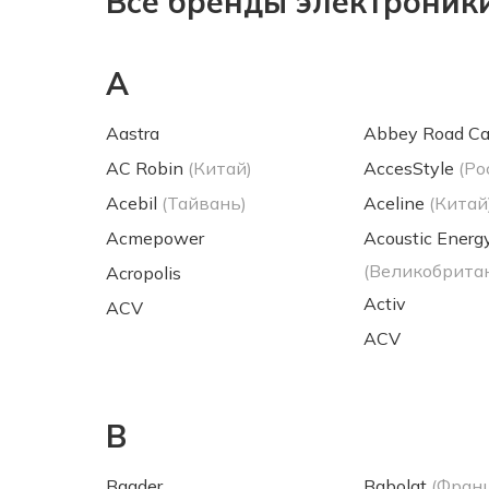
Все бренды электроник
A
Aastra
Abbey Road Ca
AC Robin
(Китай)
AccesStyle
(Ро
Acebil
(Тайвань)
Aceline
(Китай
Acmepower
Acoustic Energ
(Великобрита
Acropolis
Activ
ACV
ACV
B
Baader
Babolat
(Фран