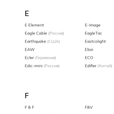
E
E Element
E-Image
Eagle Cable
(Россия)
EagleTac
Earthquake
(США)
Eastcolight
EAW
Ebai
Ecler
(Германия)
ECO
Edic-mini
(Россия)
Edifier
(Китай)
F
F & F
F&V