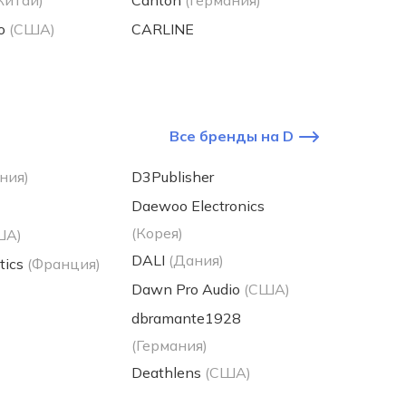
Китай)
Canton
(Германия)
o
(США)
CARLINE
Все бренды на D
ния)
D3Publisher
Daewoo Electronics
(Корея)
ША)
DALI
(Дания)
tics
(Франция)
Dawn Pro Audio
(США)
dbramante1928
(Германия)
Deathlens
(США)