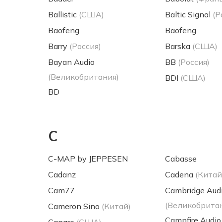
Ballistic
(США)
Baltic Signal
(Р
Baofeng
Baofeng
Barry
(Россия)
Barska
(США)
Bayan Audio
BB
(Россия)
(Великобритания)
BDI
(США)
BD
C
C-MAP by JEPPESEN
Cabasse
Cadanz
Cadena
(Китай
Cam77
Cambridge Aud
(Великобрита
Cameron Sino
(Китай)
Campfire Audio