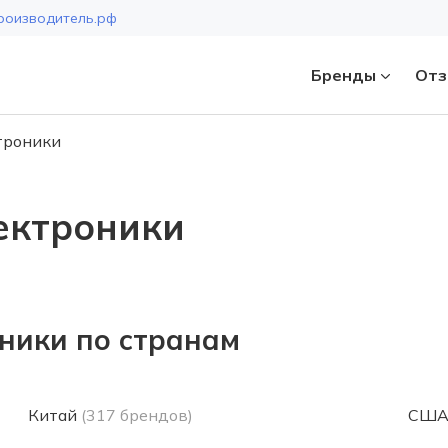
роизводитель.рф
Бренды
Отз
троники
Страна
ектроники
ники по странам
Китай
(317 брендов)
СШ