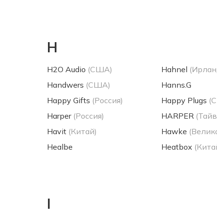
H
H2O Audio
(США)
Hahnel
(Ирлан
Handwers
(США)
Hanns.G
Happy Gifts
(Россия)
Happy Plugs
(
Harper
(Россия)
HARPER
(Тайв
Havit
(Китай)
Hawke
(Велик
Healbe
Heatbox
(Кита
I