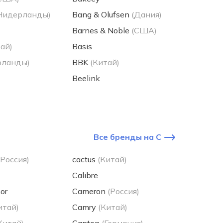
Нидерланды)
Bang & Olufsen
(Дания)
Barnes & Noble
(США)
ай)
Basis
рланды)
BBK
(Китай)
Beelink
Все бренды на C
(Россия)
cactus
(Китай)
Calibre
or
Cameron
(Россия)
итай)
Camry
(Китай)