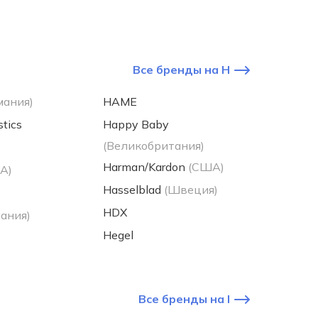
Все бренды на H
мания)
HAME
tics
Happy Baby
(Великобритания)
Harman/Kardon
(США)
А)
Hasselblad
(Швеция)
HDX
мания)
Hegel
Все бренды на I