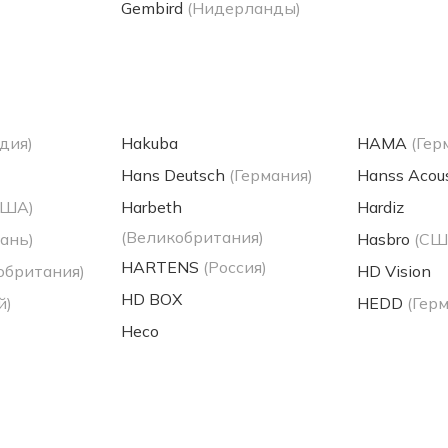
Gembird
(Нидерланды)
дия)
Hakuba
HAMA
(Гер
Hans Deutsch
(Германия)
Hanss Acous
США)
Harbeth
Hardiz
(Великобритания)
ань)
Hasbro
(СШ
HARTENS
(Россия)
обритания)
HD Vision
HD BOX
й)
HEDD
(Гер
Heco