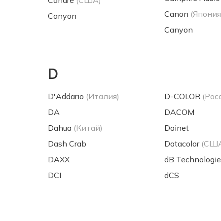
Canare
(США)
Canon
(Япония
Canyon
Canyon
D
D'Addario
(Италия)
D-COLOR
(Рос
DA
DACOM
Dahua
(Китай)
Dainet
Dash Crab
Datacolor
(СШ
DAXX
dB Technologie
DCI
dCS