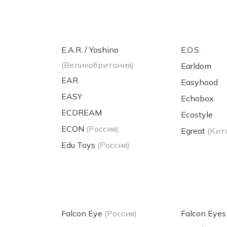
E.A.R. / Yoshino
E.O.S.
(Великобритания)
Earldom
EAR
Easyhood
EASY
Echobox
ECDREAM
Ecostyle
ECON
(Россия)
Egreat
(Кит
Edu Toys
(Россия)
Falcon Eye
(Россия)
Falcon Eyes