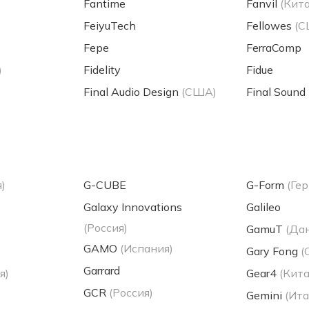
Fantime
Fanvil
(Кит
FeiyuTech
Fellowes
(С
Fepe
FerraComp
)
Fidelity
Fidue
)
Final Audio Design
(США)
Final Sound
)
G-CUBE
G-Form
(Ге
Galaxy Innovations
Galileo
(Россия)
GamuT
(Да
GAMO
(Испания)
Gary Fong
(
Garrard
я)
Gear4
(Кита
GCR
(Россия)
Gemini
(Ита