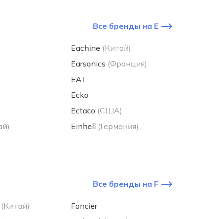
Все бренды на E
Eachine
(Китай)
Earsonics
(Франция)
EAT
Ecko
Ectaco
(США)
ай)
Einhell
(Германия)
Все бренды на F
(Китай)
Fancier