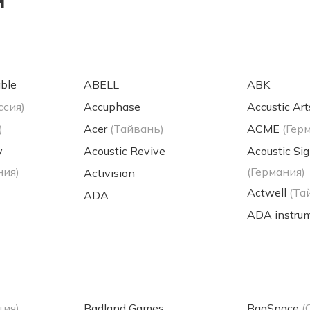
и
ble
ABELL
ABK
ссия)
Accuphase
Accustic Art
)
Acer
(Тайвань)
ACME
(Гер
y
Acoustic Revive
Acoustic Si
ния)
(Германия)
Activision
Actwell
(Та
ADA
ADA instru
ция)
Badland Games
BagSpace
(