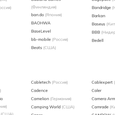
(Финляндия)
оссия)
Bandridge
(
ban.do
(Япония)
Barkan
BAOHWA
Baseus
(Кит
BaseLevel
BBB
(Ниде
bb-mobile
(Россия)
Bedell
Beats
(США)
Cabletech
(Россия)
Cablexpert
)
Cadence
Caler
io
Camelion
(Германия)
Camera Arm
ния)
Camping World
(США)
Camrade
(К
(США)