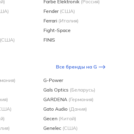
ай)
Farbe Elektronik
(Россия)
ША)
Fender
(США)
Ferrari
(Италия)
Fight-Space
(США)
FINIS
Все бренды на G
рмания)
G-Power
Gals Optics
(Беларусь)
ния)
GARDENA
(Германия)
США)
Gato Audio
(Дания)
й)
Gecen
(Китай)
лия)
Genelec
(США)