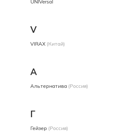
UNIVersal
V
VIRAX
(Китай)
А
Альтернатива
(Россия)
Г
Гейзер
(Россия)