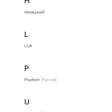
H
Honeywell
L
LUX
P
Pozitron
(Россия)
U