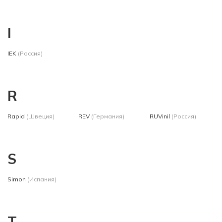
I
IEK
(Россия)
R
Rapid
(Швеция)
REV
(Германия)
RUVinil
(Россия)
S
Simon
(Испания)
T