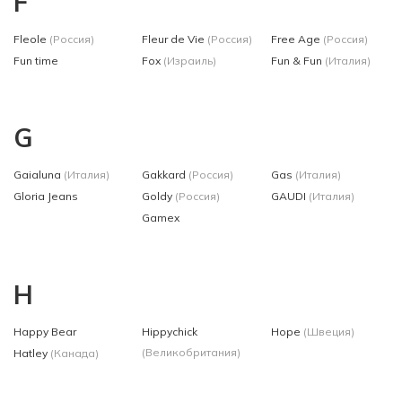
F
Fleole
(Россия)
Fleur de Vie
(Россия)
Free Age
(Россия)
Fun time
Fox
(Израиль)
Fun & Fun
(Италия)
G
Gaialuna
(Италия)
Gakkard
(Россия)
Gas
(Италия)
Gloria Jeans
Goldy
(Россия)
GAUDI
(Италия)
Gamex
H
Happy Bear
Hippychick
Hope
(Швеция)
(Великобритания)
Hatley
(Канада)