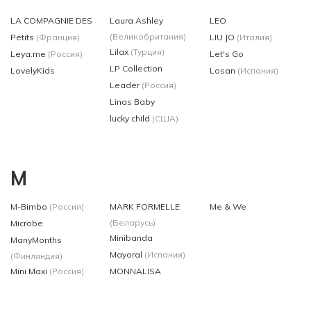
LA COMPAGNIE DES
Laura Ashley
LEO
(Великобритания)
Petits
(Франция)
LIU JO
(Италия)
Lilax
(Турция)
Leya.me
(Россия)
Let's Go
LP Collection
LovelyKids
Losan
(Испания)
Leader
(Россия)
Linas Baby
lucky child
(США)
M
M-Bimbo
(Россия)
MARK FORMELLE
Me & We
(Беларусь)
Microbe
Minibanda
ManyMonths
Mayoral
(Испания)
(Финляндия)
Mini Maxi
(Россия)
MONNALISA