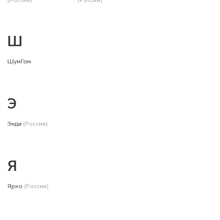
Ш
ШумГам
Э
Энди
(Россия)
Я
Ярко
(Россия)