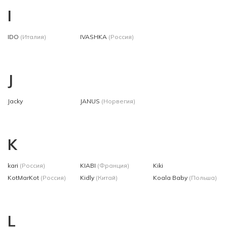
I
IDO
(Италия)
IVASHKA
(Россия)
J
Jacky
JANUS
(Норвегия)
K
kari
(Россия)
KIABI
(Франция)
Kiki
KotMarKot
(Россия)
Kidly
(Китай)
Koala Baby
(Польша)
L