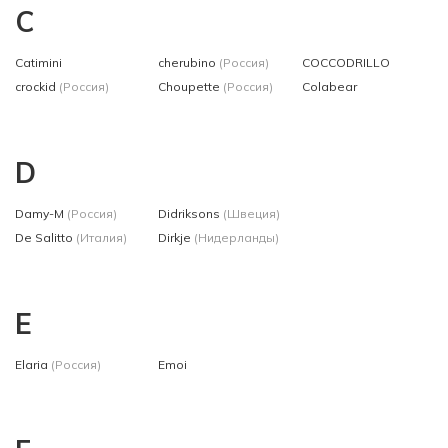
C
Catimini
cherubino
(Россия)
COCCODRILLO
crockid
(Россия)
Choupette
(Россия)
Colabear
D
Damy-M
(Россия)
Didriksons
(Швеция)
De Salitto
(Италия)
Dirkje
(Нидерланды)
E
Elaria
(Россия)
Emoi