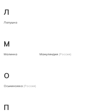
Л
Лапушка
М
Малинка
Мамуляндия
(Россия)
О
Осьминожка
(Россия)
П