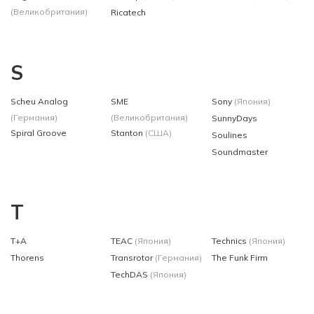
(Великобритания)
Ricatech
S
Scheu Analog
SME
Sony
(Япония)
(Германия)
(Великобритания)
SunnyDays
Spiral Groove
Stanton
(США)
Soulines
Soundmaster
T
T+A
TEAC
(Япония)
Technics
(Япония)
Thorens
Transrotor
(Германия)
The Funk Firm
TechDAS
(Япония)