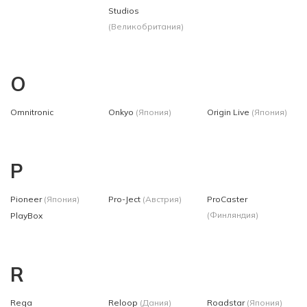
Studios
(Великобритания)
O
Omnitronic
Onkyo
(Япония)
Origin Live
(Япония)
P
Pioneer
(Япония)
Pro-Ject
(Австрия)
ProCaster
(Финляндия)
PlayBox
R
Rega
Reloop
(Дания)
Roadstar
(Япония)