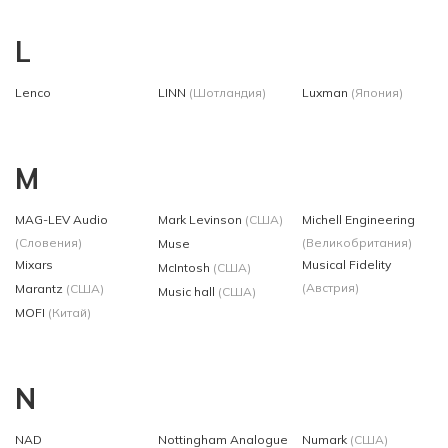
L
Lenco
LINN
(Шотландия)
Luxman
(Япония)
M
MAG-LEV Audio
Mark Levinson
(США)
Michell Engineering
(Словения)
(Великобритания)
Muse
Mixars
Musical Fidelity
McIntosh
(США)
(Австрия)
Marantz
(США)
Music hall
(США)
MOFI
(Китай)
N
NAD
Nottingham Analogue
Numark
(США)