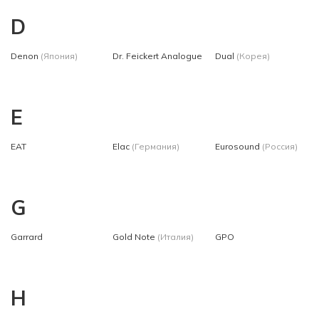
D
Denon
(Япония)
Dr. Feickert Analogue
Dual
(Корея)
E
EAT
Elac
(Германия)
Eurosound
(Россия)
G
Garrard
Gold Note
(Италия)
GPO
H