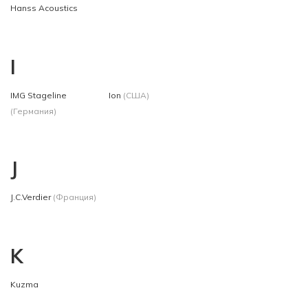
Hanss Acoustics
I
IMG Stageline
Ion
(США)
(Германия)
J
J.C.Verdier
(Франция)
K
Kuzma