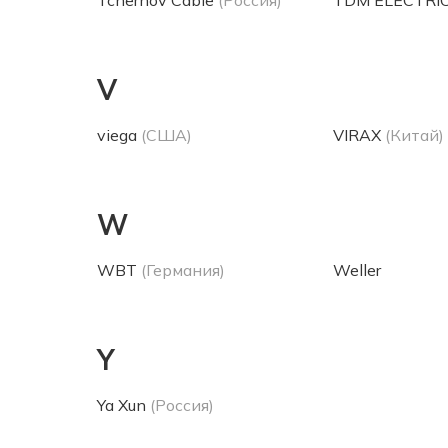
Tchernov Cable
(Россия)
TDM ЕLECTRI
V
viega
(США)
VIRAX
(Китай)
W
WBT
(Германия)
Weller
Y
Ya Xun
(Россия)