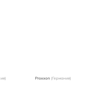
сия)
Proxxon
(Германия)