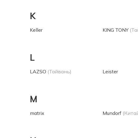
K
Keller
KING TONY
(Та
L
LAZSO
(Тайвань)
Leister
M
matrix
Mundorf
(Кита