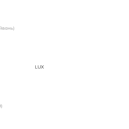
йвань)
LUX
й)