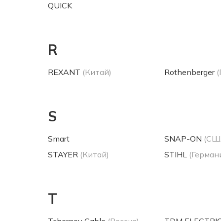
QUICK
R
REXANT
(Китай)
Rothenberger
(
S
Smart
SNAP-ON
(СШ
STAYER
(Китай)
STIHL
(Герман
T