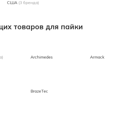
США
(3 бренда)
щих товаров для пайки
а)
Archimedes
Armack
BrazeTec