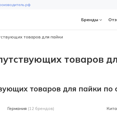
роизводитель.рф
Бренды
Отз
тствующих товаров для пайки
Страна
путствующих товаров д
вующих товаров для пайки по 
Германия
(12 брендов)
Кита