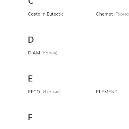
C
Castolin Eutectic
Chemet
(Герма
D
DIAM
(Корея)
E
EFCO
(Италия)
ELEMENT
F