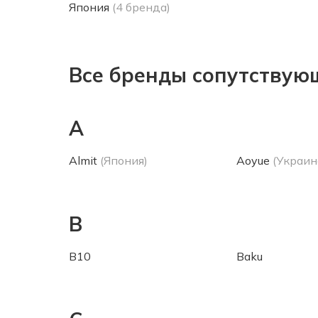
Япония
(4 бренда)
Все бренды сопутствую
A
Almit
(Япония)
Aoyue
(Украин
B
B10
Baku