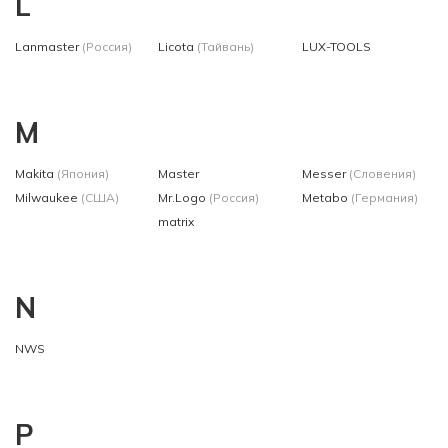
L
Lanmaster
(Россия)
Licota
(Тайвань)
LUX-TOOLS
M
Makita
(Япония)
Master
Messer
(Словения)
Milwaukee
(США)
Mr.Logo
(Россия)
Metabo
(Германия)
matrix
N
NWS
P