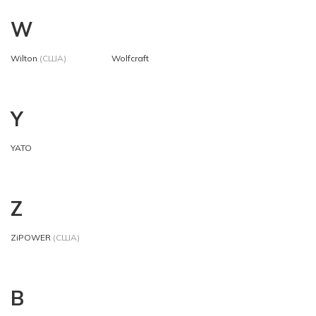
W
Wilton
(США)
Wolfcraft
Y
YATO
Z
ZiPOWER
(США)
В