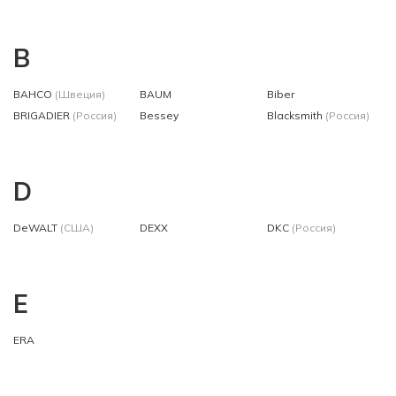
B
BAHCO
(Швеция)
BAUM
Biber
BRIGADIER
(Россия)
Bessey
Blacksmith
(Россия)
D
DeWALT
(США)
DEXX
DKC
(Россия)
E
ERA