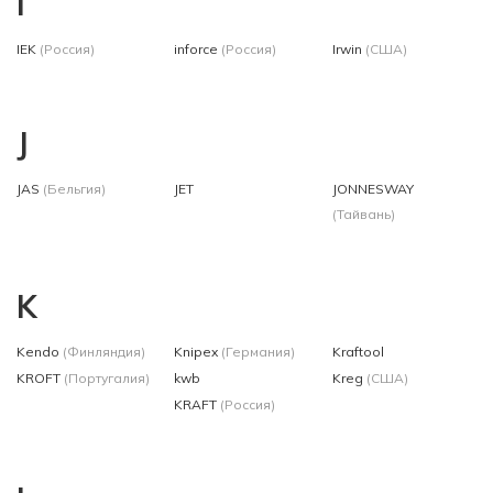
I
IEK
(Россия)
inforce
(Россия)
Irwin
(США)
J
JAS
(Бельгия)
JET
JONNESWAY
(Тайвань)
K
Kendo
(Финляндия)
Knipex
(Германия)
Kraftool
KROFT
(Португалия)
kwb
Kreg
(США)
KRAFT
(Россия)