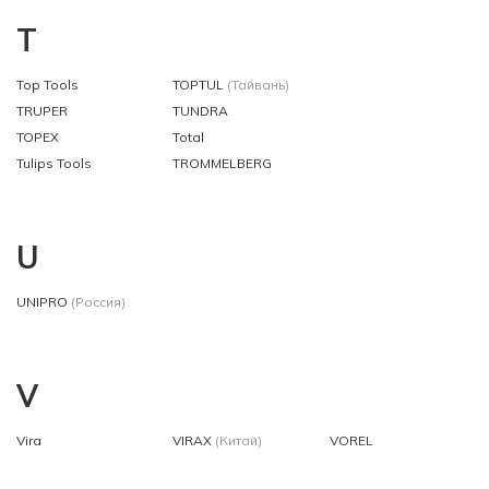
T
Top Tools
TOPTUL
(Тайвань)
TRUPER
TUNDRA
TOPEX
Total
Tulips Tools
TROMMELBERG
U
UNIPRO
(Россия)
V
Vira
VIRAX
(Китай)
VOREL