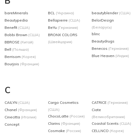
B
bareMinerals
BCL
(Украина)
beautyblender
(США)
Beautypedia
Bellapierre
(США)
BelorDesign
(Беларусь)
Benefit
(США)
BeYu
(Германия)
blinc
Bobbi Brown
(США)
BRONX COLORS
Beautydrugs
(Швейцария)
BBROSE
(Китай)
Benecos
(Германия)
Bell
(Польша)
Blue Heaven
(Индия)
Berrisom
(Корея)
Bourjois
(Франция)
C
CAILYN
(США)
Cargo Cosmetics
CATRICE
(Германия)
(США)
Chanel
(Франция)
Ciate
ChocoLatte
(Россия)
(Великобритания)
Cinecitta
(Италия)
Clarins
(Франция)
Coastal Scents
(США)
Concept
Cosmake
(Россия)
CELLNCO
(Корея)