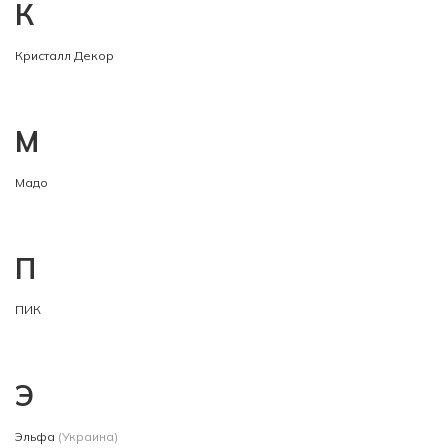
К
Кристалл Декор
М
Мадо
П
ПИК
Э
Эльфа
(Украина)