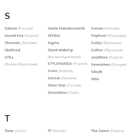
S
Sakura
(Россия)
Sante Naturkosmetik
Screen
(Италия)
Secret Key
(Корея)
SENNA
Sephora
(Франция)
Shiseido
(Япония)
Sigma
Sisley
(Франция)
Skinfood
Sleek MakeUp
Sothys
(Франция)
(Великобритания)
STILL
seaNtree
(Корея)
STYLENANDA
(Корея)
(Великобритания)
Seventeen
(Греция)
Scinic
(Корея)
Sitisilk
Sensai
(Япония)
Stila
Silver Star
(Россия)
Smashbox
(США)
T
Tarte
(США)
TF
(Китай)
The Saem
(Корея)