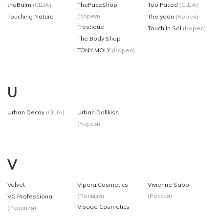
theBalm
(США)
TheFaceShop
Too Faced
(США)
(Корея)
Touching Nature
The yeon
(Корея)
Trestique
Touch In Sol
(Корея)
The Body Shop
TONY MOLY
(Корея)
U
Urban Decay
(США)
Urban Dollkiss
(Корея)
V
Velvet
Vipera Cosmetics
Vivienne Sabo
(Польша)
(Россия)
VG Professional
Visage Cosmetics
(Испания)