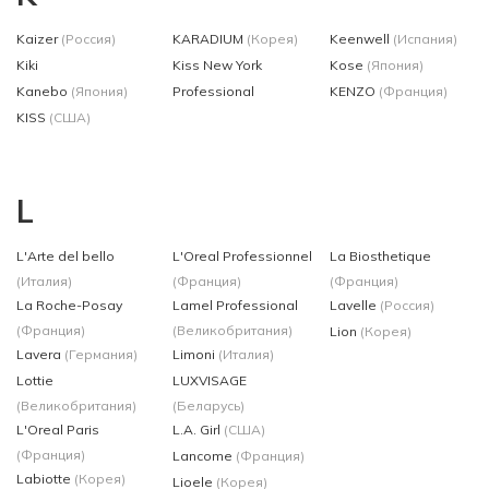
Kaizer
(Россия)
KARADIUM
(Корея)
Keenwell
(Испания)
Kiki
Kiss New York
Kose
(Япония)
Kanebo
(Япония)
Professional
KENZO
(Франция)
KISS
(США)
L
L'Arte del bello
L'Oreal Professionnel
La Biosthetique
(Италия)
(Франция)
(Франция)
La Roche-Posay
Lamel Professional
Lavelle
(Россия)
(Франция)
(Великобритания)
Lion
(Корея)
Lavera
(Германия)
Limoni
(Италия)
Lottie
LUXVISAGE
(Великобритания)
(Беларусь)
L'Oreal Paris
L.A. Girl
(США)
(Франция)
Lancome
(Франция)
Labiotte
(Корея)
Lioele
(Корея)