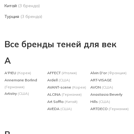
Китай
(3 бренда)
Турция
(3 бренда)
Все бренды теней для век
A
A'PIEU
(Корея)
AFFECT
(Италия)
Alvin D'or
(Франция)
Annemarie Borlind
Ardell
(США)
ART-VISAGE
(Германия)
AVANT-scene
(Корея)
AVON
(США)
Artistry
(США)
ALCINA
(Германия)
Anastasia Beverly
Art Soffio
(Китай)
Hills
(США)
AVEDA
(США)
ARTDECO
(Германия)