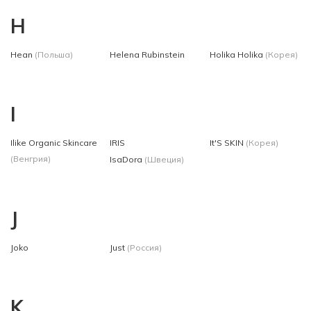
H
Hean
(Польша)
Helena Rubinstein
Holika Holika
(Корея)
I
Ilike Organic Skincare
IRIS
It'S SKIN
(Корея)
(Венгрия)
IsaDora
(Швеция)
J
Joko
Just
(Россия)
K