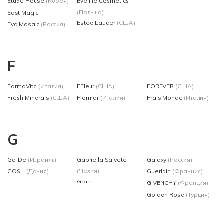
Etude House
(Корея)
Eveline Cosmetics
(Польша)
East Magic
Estee Lauder
(США)
Eva Mosaic
(Россия)
F
FarmaVita
(Италия)
FFleur
(США)
FOREVER
(США)
Fresh Minerals
(США)
Flormar
(Италия)
Frais Monde
(Италия)
G
Ga-De
(Израиль)
Gabriella Salvete
Galaxy
(Россия)
(Чехия)
GOSH
(Дания)
Guerlain
(Франция)
Grass
GIVENCHY
(Франция)
Golden Rose
(Турция)