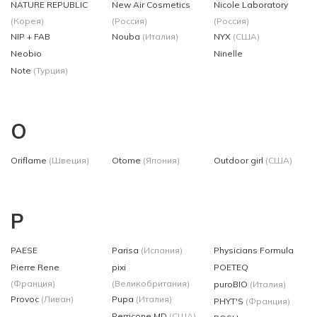
NATURE REPUBLIC
New Air Cosmetics
Nicole Laboratory
(Корея)
(Россия)
(Россия)
NIP + FAB
Nouba
(Италия)
NYX
(США)
Neobio
Ninelle
Note
(Турция)
O
Oriflame
(Швеция)
Otome
(Япония)
Outdoor girl
(США)
P
PAESE
Parisa
(Испания)
Physicians Formula
Pierre Rene
pixi
POETEQ
(Франция)
(Великобритания)
puroBIO
(Италия)
Provoc
(Ливан)
Pupa
(Италия)
PHYT'S
(Франция)
Perricone MD
(США)