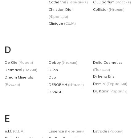
Catherine
(Германия)
CIEL parfum
(Россия)
Christian Dior
Collistar
(Италия)
(Франция)
Clinique
(США)
D
De Klie
(Корея)
Debby
(Италия)
Delia Cosmetics
(Польша)
Dermacol
(Чехия)
Dilon
Dr Irena Eris
Dream Minerals
Duo
Demini
(Германия)
(Россия)
DEBORAH
(Италия)
Dr. Kadir
(Израиль)
DIVAGE
E
e.l.f.
(США)
Essence
(Германия)
Estrade
(Россия)