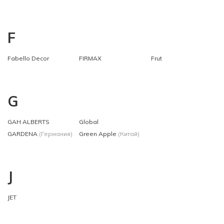
F
Fabello Decor
FIRMAX
Frut
G
GAH ALBERTS
Global
GARDENA
(Германия)
Green Apple
(Китай)
J
JET