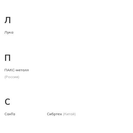
Л
Лука
П
ПАКС-металл
(Россия)
С
СанТа
Сибртех
(Китай)