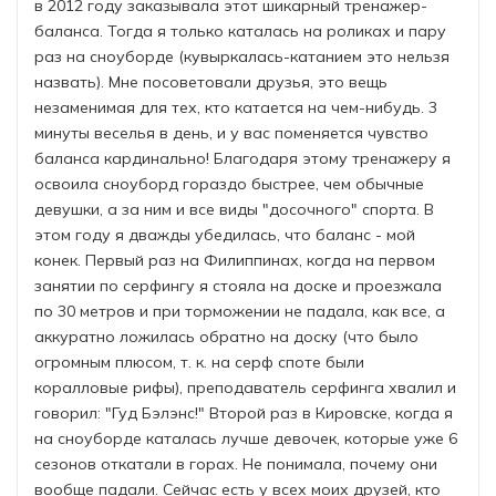
в 2012 году заказывала этот шикарный тренажер-
баланса. Тогда я только каталась на роликах и пару
раз на сноуборде (кувыркалась-катанием это нельзя
назвать). Мне посоветовали друзья, это вещь
незаменимая для тех, кто катается на чем-нибудь. 3
минуты веселья в день, и у вас поменяется чувство
баланса кардинально! Благодаря этому тренажеру я
освоила сноуборд гораздо быстрее, чем обычные
девушки, а за ним и все виды "досочного" спорта. В
этом году я дважды убедилась, что баланс - мой
конек. Первый раз на Филиппинах, когда на первом
занятии по серфингу я стояла на доске и проезжала
по 30 метров и при торможении не падала, как все, а
аккуратно ложилась обратно на доску (что было
огромным плюсом, т. к. на серф споте были
коралловые рифы), преподаватель серфинга хвалил и
говорил: "Гуд Бэлэнс!" Второй раз в Кировске, когда я
на сноуборде каталась лучше девочек, которые уже 6
сезонов откатали в горах. Не понимала, почему они
вообще падали. Сейчас есть у всех моих друзей, кто