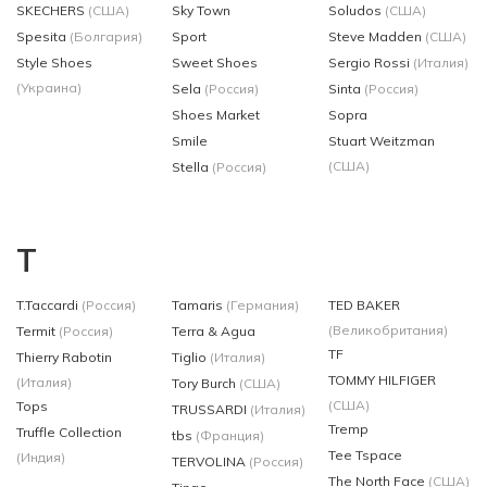
SKECHERS
(США)
Sky Town
Soludos
(США)
Spesita
(Болгария)
Sport
Steve Madden
(США)
Style Shoes
Sweet Shoes
Sergio Rossi
(Италия)
(Украина)
Sela
(Россия)
Sinta
(Россия)
Shoes Market
Sopra
Smile
Stuart Weitzman
(США)
Stella
(Россия)
T
T.Taccardi
(Россия)
Tamaris
(Германия)
TED BAKER
(Великобритания)
Termit
(Россия)
Terra & Agua
TF
Thierry Rabotin
Tiglio
(Италия)
TOMMY HILFIGER
(Италия)
Tory Burch
(США)
(США)
Tops
TRUSSARDI
(Италия)
Tremp
Truffle Collection
tbs
(Франция)
Tee Tspace
(Индия)
TERVOLINA
(Россия)
The North Face
(США)