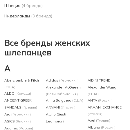
Швеция
(4 бренда)
Нидерланды
(3 бренда)
Все бренды женских
шлепанцев
A
Abercrombie & Fitch
Adidas
(Германия)
AIDINI TREND
(США)
Alexander McQueen
Alexander Wang
ALDO
(Канада)
(Великобритания)
(США)
ANCIENT GREEK
Anna Baiguera
(США)
ANTA
(Россия)
SANDALS
(Греция)
ARMANI
(Италия)
ARMANI EXCHANGE
(Италия)
Ara
(Германия)
Attilio Giusti
Axel
(Турция)
ASICS
(Япония)
Leombruni
Albano
(Россия)
Adanex
(Россия)