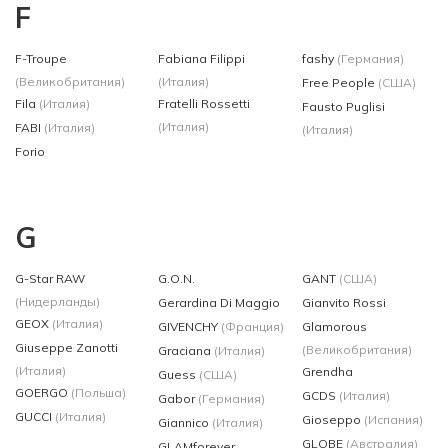
F
F-Troupe
Fabiana Filippi
fashy
(Германия)
(Великобритания)
(Италия)
Free People
(США)
Fila
(Италия)
Fratelli Rossetti
Fausto Puglisi
(Италия)
FABI
(Италия)
(Италия)
Forio
G
G-Star RAW
G.O.N.
GANT
(США)
(Нидерланды)
Gerardina Di Maggio
Gianvito Rossi
GEOX
(Италия)
GIVENCHY
(Франция)
Glamorous
Giuseppe Zanotti
(Великобритания)
Graciana
(Италия)
(Италия)
Grendha
Guess
(США)
GOERGO
(Польша)
GCDS
(Италия)
Gabor
(Германия)
GUCCI
(Италия)
Gioseppo
(Испания)
Giannico
(Италия)
GLOBE
(Австралия)
GLAMforever