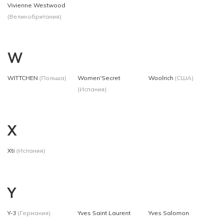
Vivienne Westwood
(Великобритания)
W
WITTCHEN
(Польша)
Women'Secret
Woolrich
(США)
(Испания)
X
Xti
(Испания)
Y
Y-3
(Германия)
Yves Saint Laurent
Yves Salomon