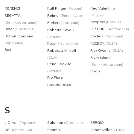
R&RENZI
Ralf Ringer
(Россия)
Red Valentino
(Италия)
REGATTA
Reima
(Финляндия)
Respect
(Россия)
(Великобритания)
Rieker
(Германия)
Rider
(Бразилия)
RIP CURL
(Австралия)
Roberto Cavalli
Robert Clergerie
Rochas
(Франция)
(Италия)
(Франция)
Roxy
(Австралия)
REEBOK
(США)
Rox
Rebecca Minkoff
Rick Owens
(США)
(США)
River Island
Rene Caovilla
(Великобритания)
(Италия)
Rodo
Rio Fiorе
roccobarocco
S
s.Oliver
(Германия)
Salomon
(Франция)
SERGIO
SET
(Германия)
Shamilu
Simon Miller
(США)