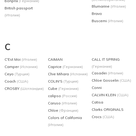
bonprix
(Германия)
Blumarine
(Италия)
British passport
Bravo
(Италия)
Buscemi
(Италия)
C
C'Est Moi
(Италия)
CAIMAN
CALL IT SPRING
(Германия)
Camper
(Испания)
Caprice
(Германия)
Casadei
(Италия)
Ceyo
(Турция)
Chie Mihara
(Испания)
Chloe Gosselin
(США)
Coach
(США)
COLIN'S
(Турция)
Conni
CROSBY
(Шотландия)
Cube
(Германия)
CALVIN KLEIN
(США)
calipso
(Россия)
Catisa
Caruso
(Италия)
Clarks ORIGINALS
Chloe
(Франция)
Crocs
(США)
Colors of California
(Италия)