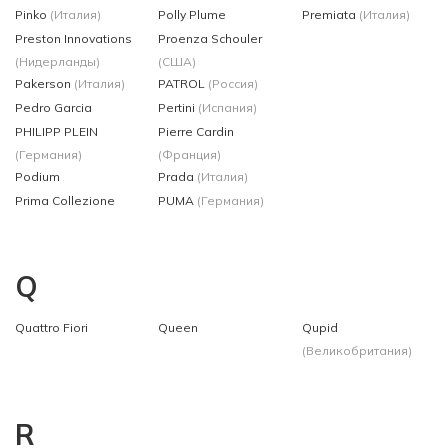
Pinko
(Италия)
Polly Plume
Premiata
(Италия)
Preston Innovations
Proenza Schouler
(Нидерланды)
(США)
Pakerson
(Италия)
PATROL
(Россия)
Pedro Garcia
Pertini
(Испания)
PHILIPP PLEIN
Pierre Cardin
(Германия)
(Франция)
Podium
Prada
(Италия)
Prima Collezione
PUMA
(Германия)
Q
Quattro Fiori
Queen
Qupid
(Великобритания)
R