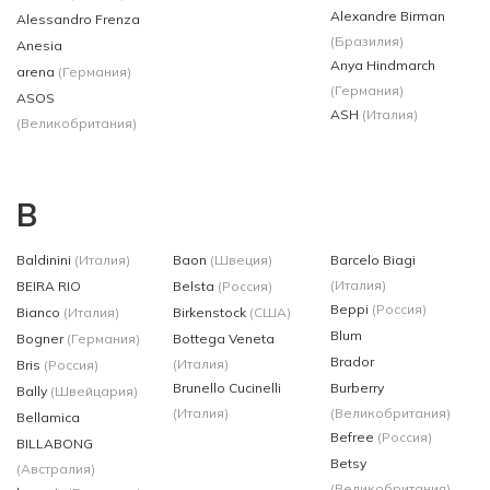
Alexandre Birman
Alessandro Frenza
(Бразилия)
Anesia
Anya Hindmarch
arena
(Германия)
(Германия)
ASOS
ASH
(Италия)
(Великобритания)
B
Baldinini
(Италия)
Baon
(Швеция)
Barcelo Biagi
(Италия)
BEIRA RIO
Belsta
(Россия)
Beppi
(Россия)
Bianco
(Италия)
Birkenstock
(США)
Blum
Bogner
(Германия)
Bottega Veneta
Brador
(Италия)
Bris
(Россия)
Brunello Cucinelli
Burberry
Bally
(Швейцария)
(Италия)
(Великобритания)
Bellamica
Befree
(Россия)
BILLABONG
Betsy
(Австралия)
(Великобритания)