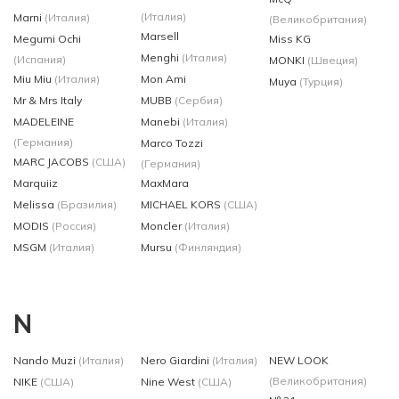
(Италия)
Marni
(Италия)
(Великобритания)
Marsell
Megumi Ochi
Miss KG
Menghi
(Италия)
(Испания)
MONKI
(Швеция)
Miu Miu
(Италия)
Mon Ami
Muya
(Турция)
Mr & Mrs Italy
MUBB
(Сербия)
MADELEINE
Manebi
(Италия)
(Германия)
Marco Tozzi
MARC JACOBS
(США)
(Германия)
Marquiiz
MaxMara
Melissa
(Бразилия)
MICHAEL KORS
(США)
MODIS
(Россия)
Moncler
(Италия)
MSGM
(Италия)
Mursu
(Финляндия)
N
Nando Muzi
(Италия)
Nero Giardini
(Италия)
NEW LOOK
(Великобритания)
NIKE
(США)
Nine West
(США)