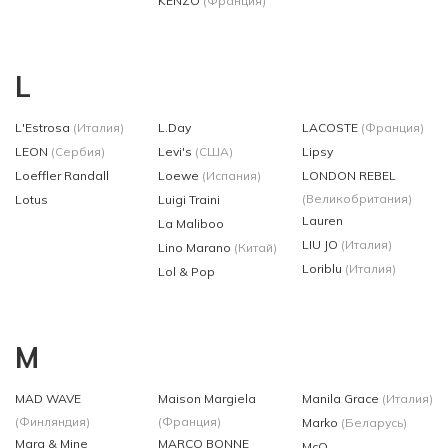
KENZO
(Франция)
L
L'Estrosa
(Италия)
L.Day
LACOSTE
(Франция)
LEON
(Сербия)
Levi's
(США)
Lipsy
Loeffler Randall
Loewe
(Испания)
LONDON REBEL
(Великобритания)
Lotus
Luigi Traini
Lauren
La Maliboo
LIU JO
(Италия)
Lino Marano
(Китай)
Loriblu
(Италия)
Lol & Pop
M
MAD WAVE
Maison Margiela
Manila Grace
(Италия)
(Финляндия)
(Франция)
Marko
(Беларусь)
Mara & Mine
MARCO BONNE
McQ