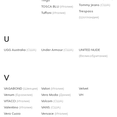
Tingo
Tommy Jeans
(США)
TOSCA BLU
(Италия)
Trespass
Tuffoni
(Италия)
(Шотландия)
U
UGG Australia
(США)
Under Armour
(США)
UNITED NUDE
(Великобритания)
V
VAGABOND
(Швеция)
Valori
(Италия)
Velvet
Venum
(Бразилия)
Vero Moda
(Дания)
VH
VITACCI
(Италия)
Volcom
(США)
Valentino
(Италия)
VANS
(США)
Vero Cuoio
Versace
(Италия)