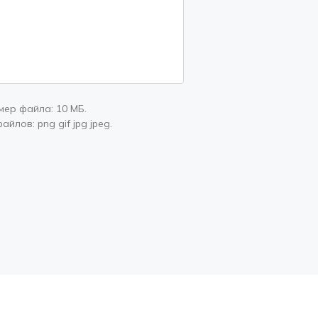
мер файла:
10 МБ
.
файлов:
png gif jpg jpeg
.