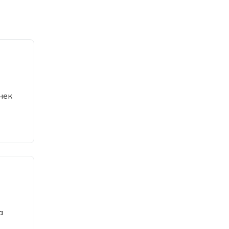
чек
а