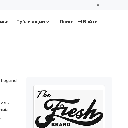
ывы
Публикации
Поиск
Войти
 Legend
тиль
елий
.