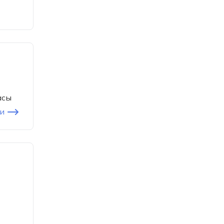
асы
и