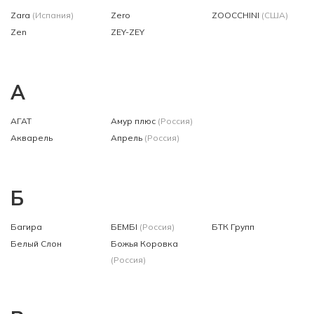
Zara
(Испания)
Zero
ZOOCCHINI
(США)
Zen
ZEY-ZEY
А
АГАТ
Амур плюс
(Россия)
Акварель
Апрель
(Россия)
Б
Багира
БЕМБІ
(Россия)
БТК Групп
Белый Слон
Божья Коровка
(Россия)