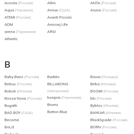
Acoola
(Россия)
Allini
ANTA
(Россия)
Aqua
(Украина)
Arrow
(США)
Aruna
(Россия)
ATEMI
(Россия)
Avanti Piccolo
ADM
Anissej Life
arena
(Германия)
ARSI
Atlantic
B
Baby Banz
(Россия)
Barkito
Basia
(Польша)
Bebus
(Россия)
BILLABONG
Birba
(Италия)
(Австралия)
Boboli
(Италия)
BOOM!
(Россия)
bonprix
(Германия)
Bossa Nova
(Россия)
btc
(Россия)
Brums
Bugatti
Byblos
(Италия)
Button Blue
BAD BOY
(США)
BAYKAR
(Италия)
Become
BlackSpade
(Россия)
BoLd
BORN
(Россия)