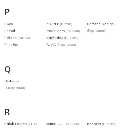
P
PARK
PEOPLE
(Китай)
Porsche Design
(Германия)
Primal
Proud Mom
(Россия)
Pelican
(Китай)
playToday
(Россия)
Print Bar
PUMA
(Германия)
Q
Quiksilver
(Австралия)
R
Ralph Lauren
(США)
Reima
(Финляндия)
Respect
(Россия)