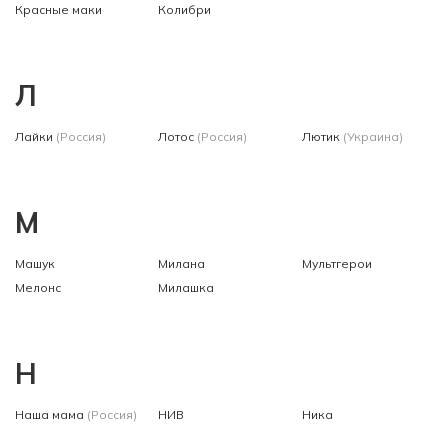
Красные маки
Колибри
Л
Лайки
(Россия)
Лотос
(Россия)
Лютик
(Украина)
М
Машук
Милана
Мультгерои
Мелонс
Милашка
Н
Наша мама
(Россия)
НИВ
Ника