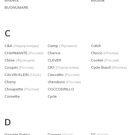
Brubeck
Bucuruk
BUONUMARE
C
C&A
(Нидерланды)
Camp
(Украина)
Catch
CHARMANTE
(Россия)
Chersa
Chicco
(Италия)
Chloe
(Франция)
CLEVER
Cookie
(Россия)
Cooper
(Россия)
CR7
(Португалия)
Cycle Band
(Италия)
CALVIN KLEIN
(США)
Cascatto
(Россия)
Cherry
cherubino
(Россия)
Choupette
(Россия)
COCCODRILLO
Cornette
Cycle
D
Daniele Patrici
Dapper
(США)
DC
(США)