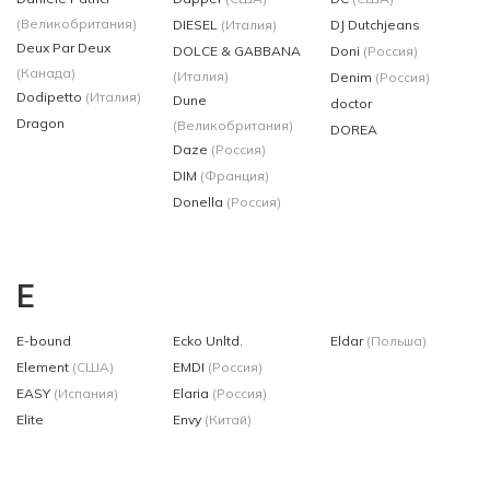
(Великобритания)
DIESEL
(Италия)
DJ Dutchjeans
Deux Par Deux
DOLCE & GABBANA
Doni
(Россия)
(Канада)
(Италия)
Denim
(Россия)
Dodipetto
(Италия)
Dune
doctor
Dragon
(Великобритания)
DOREA
Daze
(Россия)
DIM
(Франция)
Donella
(Россия)
E
E-bound
Ecko Unltd.
Eldar
(Польша)
Element
(США)
EMDI
(Россия)
EASY
(Испания)
Elaria
(Россия)
Elite
Envy
(Китай)