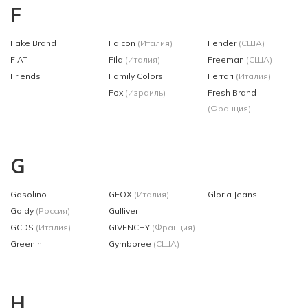
F
Fake Brand
Falcon
(Италия)
Fender
(США)
FIAT
Fila
(Италия)
Freeman
(США)
Friends
Family Сolors
Ferrari
(Италия)
Fox
(Израиль)
Fresh Brand
(Франция)
G
Gasolino
GEOX
(Италия)
Gloria Jeans
Goldy
(Россия)
Gulliver
GCDS
(Италия)
GIVENCHY
(Франция)
Green hill
Gymboree
(США)
H