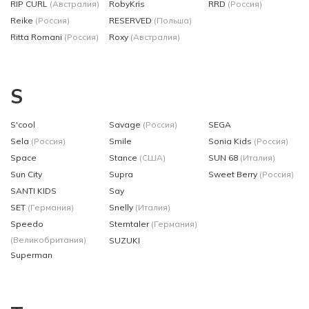
RIP CURL
(Австралия)
RobyKris
RRD
(Россия)
Reike
(Россия)
RESERVED
(Польша)
Ritta Romani
(Россия)
Roxy
(Австралия)
S
S'cool
Savage
(Россия)
SEGA
Sela
(Россия)
Smile
Sonia Kids
(Россия)
Space
Stance
(США)
SUN 68
(Италия)
Sun City
Supra
Sweet Berry
(Россия)
SANTI KIDS
Say
SET
(Германия)
Snelly
(Италия)
Speedo
Sterntaler
(Германия)
(Великобритания)
SUZUKI
Superman