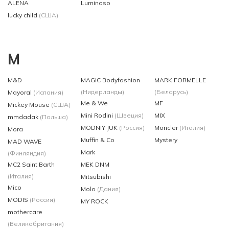
ALENA
Luminoso
lucky child
(США)
M
M&D
MAGIC Bodyfashion
MARK FORMELLE
(Нидерланды)
(Беларусь)
Mayoral
(Испания)
Me & We
MF
Mickey Mouse
(США)
Mini Rodini
(Швеция)
MIX
mmdadak
(Польша)
MODNIY JUK
(Россия)
Moncler
(Италия)
Mora
Muffin & Co
Mystery
MAD WAVE
Mark
(Финляндия)
MC2 Saint Barth
MEK DNM
(Италия)
Mitsubishi
Mico
Molo
(Дания)
MODIS
(Россия)
MY ROCK
mothercare
(Великобритания)