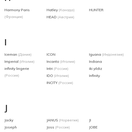
Harmony Paris
Hatley
(Канада)
HUNTER
(Франция)
HEAD
(Австрия)
I
Iceman
(Дания)
ICON
Iguana
(Индонезия)
Imperial
(Италия)
Incanto
(Италия)
Indiana
infinity lingerie
Intri
(Россия)
iki yildiz
(Россия)
IDO
(Италия)
Infinity
INCITY
(Россия)
J
Jacky
JANUS
(Норвегия)
JI
Joseph
Joss
(Россия)
JOBE