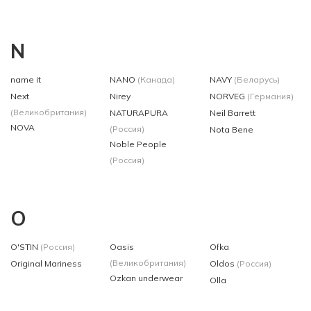
N
name it
NANO
(Канада)
NAVY
(Беларусь)
Next
Nirey
NORVEG
(Германия)
(Великобритания)
NATURAPURA
Neil Barrett
NOVA
(Россия)
Nota Bene
Noble People
(Россия)
O
O'STIN
(Россия)
Oasis
Ofka
(Великобритания)
Original Mariness
Oldos
(Россия)
Ozkan underwear
Olla