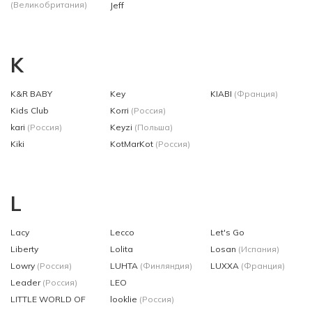
(Великобритания)
Jeff
K
K&R BABY
Key
KIABI
(Франция)
Kids Club
Korri
(Россия)
kari
(Россия)
Keyzi
(Польша)
Kiki
KotMarKot
(Россия)
L
Lacy
Lecco
Let's Go
Liberty
Lolita
Losan
(Испания)
Lowry
(Россия)
LUHTA
(Финляндия)
LUXXA
(Франция)
Leader
(Россия)
LEO
LITTLE WORLD OF
looklie
(Россия)