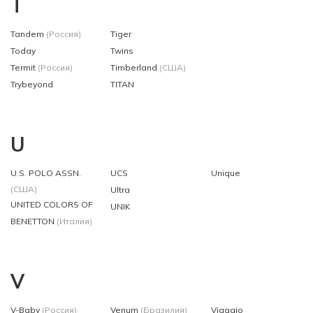
T
Tandem
(Россия)
Tiger
Today
Twins
Termit
(Россия)
Timberland
(США)
Trybeyond
TITAN
U
U.S. POLO ASSN.
UCS
Unique
(США)
Ultra
UNITED COLORS OF
UNIK
BENETTON
(Италия)
V
V-Baby
(Россия)
Venum
(Бразилия)
Viaggio