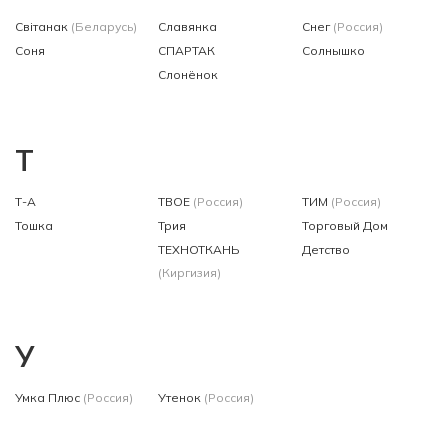
Свiтанак
(Беларусь)
Славянка
Снег
(Россия)
Соня
СПАРТАК
Солнышко
Слонёнок
Т
Т-А
ТВОЕ
(Россия)
ТИМ
(Россия)
Тошка
Трия
Торговый Дом
ТЕХНОТКАНЬ
Детство
(Киргизия)
У
Умка Плюс
(Россия)
Утенок
(Россия)