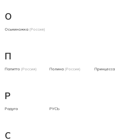
О
Осьминожка
(Россия)
П
Папитто
(Россия)
Полина
(Россия)
Принцесса
Р
Радуга
РУСЬ
С