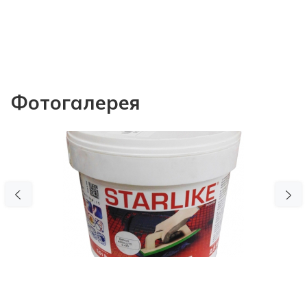
Фотогалерея
Previous
N