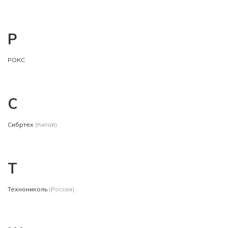
Р
РОКС
С
Сибртех
(Китай)
Т
Технониколь
(Россия)