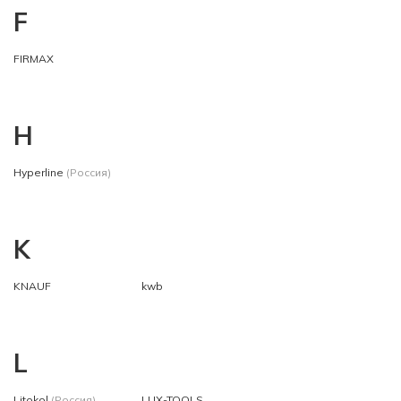
F
FIRMAX
H
Hyperline
(Россия)
K
KNAUF
kwb
L
Litokol
(Россия)
LUX-TOOLS