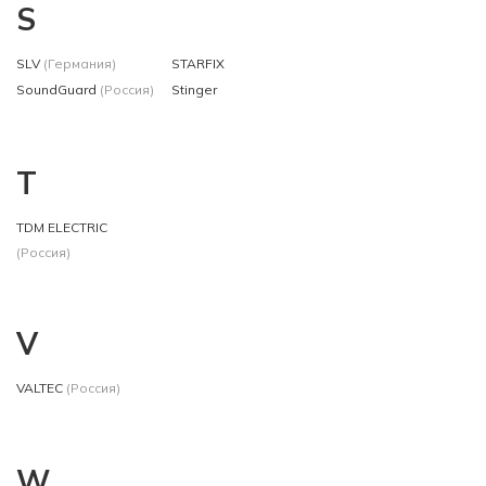
S
SLV
(Германия)
STARFIX
SoundGuard
(Россия)
Stinger
T
TDM ЕLECTRIC
(Россия)
V
VALTEC
(Россия)
W