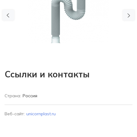
Previous
N
Ссылки и контакты
Страна:
Россия
Веб-сайт:
unicornplast.ru