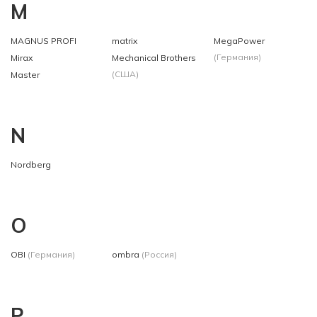
M
MAGNUS PROFI
matrix
MegaPower
(Германия)
Mirax
Mechanical Brothers
(США)
Master
N
Nordberg
O
OBI
(Германия)
ombra
(Россия)
P