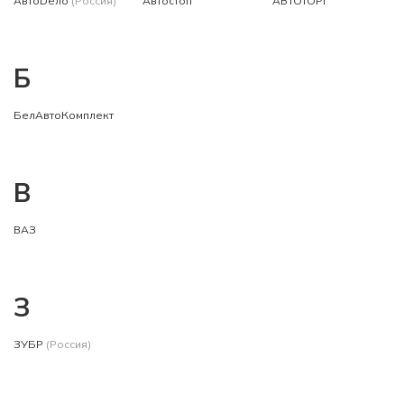
АвтоDело
(Россия)
Автостоп
АВТОТОРГ
Б
БелАвтоКомплект
В
ВАЗ
З
ЗУБР
(Россия)