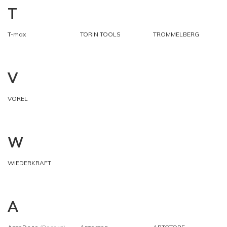
T
T-max
TORIN TOOLS
TROMMELBERG
V
VOREL
W
WIEDERKRAFT
А