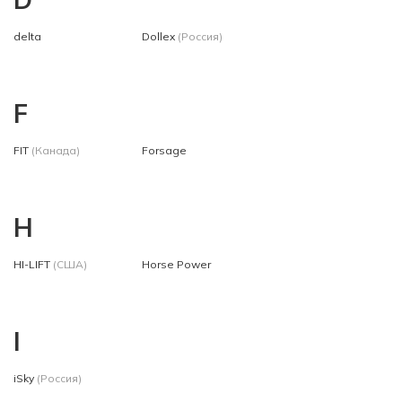
delta
Dollex
(Россия)
F
FIT
(Канада)
Forsage
H
HI-LIFT
(США)
Horse Power
I
iSky
(Россия)