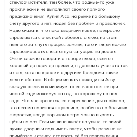
стеклоочистителя, тем более, что родные-то уже
практически и не выполняют своего прямого
предназначения. Купил Alca, на рынке по большому
счёту другого и нет, надел без проблем и проволочек.
Надо сказать, что пока дворники новые, прекрасно
справляются с очисткой лобового стекла, но стоит
немного затянуть процесс замены, того и гляди можно
спровоцировать внештатную ситуацию на дороге.
Очень сложно говорить о товаре плохо, если он
хороший до поры до времени, в данном случае это так
и есть, хотя наверное и с другими брендами также
дело и обстоит. В общем менять приходится Алку
каждую осень как минимум. то есть хватает её при
частой езде максимум на год, по хорошему на пол-
года. Что мне нравится, есть крепление для спойлера,
это весьма полезная штуковина, особенно на больших
скоростях, когда порывом ветра можно вырвать
щётки на раз. Если машина живёт на улице, то зимой
лучше дворники поднимать вверх, чтобы резинка не
примёрзла к стеклу, отодрать её без повреждения