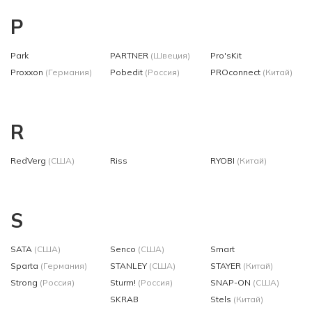
P
Park
PARTNER
(Швеция)
Pro'sKit
Proxxon
(Германия)
Pobedit
(Россия)
PROconnect
(Китай)
R
RedVerg
(США)
Riss
RYOBI
(Китай)
S
SATA
(США)
Senco
(США)
Smart
Sparta
(Германия)
STANLEY
(США)
STAYER
(Китай)
Strong
(Россия)
Sturm!
(Россия)
SNAP-ON
(США)
SKRAB
Stels
(Китай)