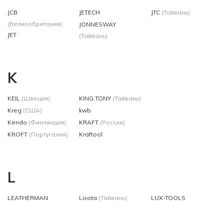
JCB
JETECH
JTC
(Тайвань)
(Великобритания)
JONNESWAY
JET
(Тайвань)
K
KEIL
(Швеция)
KING TONY
(Тайвань)
Kreg
(США)
kwb
Kendo
(Финляндия)
KRAFT
(Россия)
KROFT
(Португалия)
Kraftool
L
LEATHERMAN
Licota
(Тайвань)
LUX-TOOLS