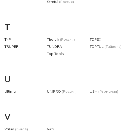
Startul
(Россия)
T
T4P
Thorvik
(Россия)
TOPEX
TRUPER
TUNDRA
TOPTUL
(Тайвань)
Top Tools
U
Ultima
UNIPRO
(Россия)
USH
(Германия)
V
Value
(Китай)
Vira