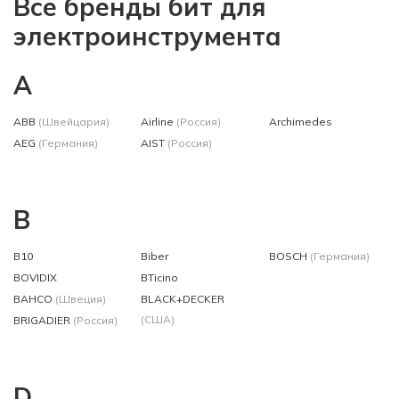
Все бренды бит для
электроинструмента
A
ABB
(Швейцария)
Airline
(Россия)
Archimedes
AEG
(Германия)
AIST
(Россия)
B
B10
Biber
BOSCH
(Германия)
BOVIDIX
BTicino
BAHCO
(Швеция)
BLACK+DECKER
(США)
BRIGADIER
(Россия)
D