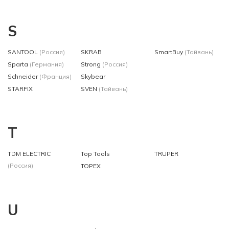
S
SANTOOL
(Россия)
SKRAB
SmartBuy
(Тайвань)
Sparta
(Германия)
Strong
(Россия)
Schneider
(Франция)
Skybear
STARFIX
SVEN
(Тайвань)
T
TDM ЕLECTRIC
Top Tools
TRUPER
(Россия)
TOPEX
U