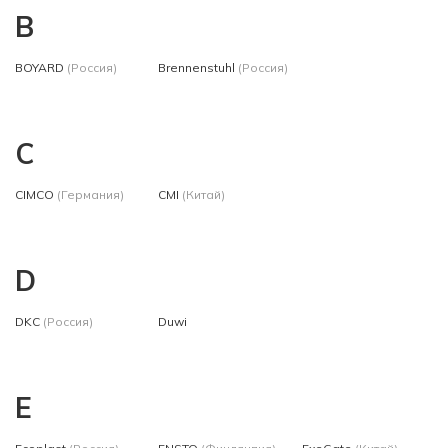
B
BOYARD
(Россия)
Brennenstuhl
(Россия)
C
CIMCO
(Германия)
CMI
(Китай)
D
DKC
(Россия)
Duwi
E