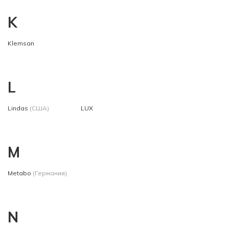
K
Klemsan
L
Lindas
(США)
LUX
M
Metabo
(Германия)
N