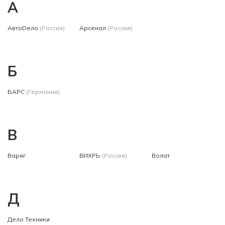
А
АвтоDело
(Россия)
Арсенал
(Россия)
Б
БАРС
(Германия)
В
Варяг
ВИХРЬ
(Россия)
Волат
Д
Дело Техники