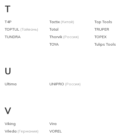
T
T4P
Tactix
(Китай)
Top Tools
TOPTUL
(Тайвань)
Total
TRUPER
TUNDRA
Thorvik
(Россия)
TOPEX
TOYA
Tulips Tools
U
Ultima
UNIPRO
(Россия)
V
Viking
Vira
Vileda
(Германия)
VOREL