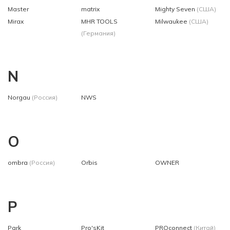
Master
matrix
Mighty Seven
(США)
Mirax
MHR TOOLS
Milwaukee
(США)
(Германия)
N
Norgau
(Россия)
NWS
O
ombra
(Россия)
Orbis
OWNER
P
Park
Pro'sKit
PROconnect
(Китай)