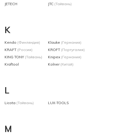
JETECH
JTC
(Тайвань)
K
Kendo
(Финляндия)
Klauke
(Германия)
KRAFT
(Россия)
KROFT
(Португалия)
KING TONY
(Тайвань)
Knipex
(Германия)
Kraftool
Kolner
(Китай)
L
Licota
(Тайвань)
LUX-TOOLS
M