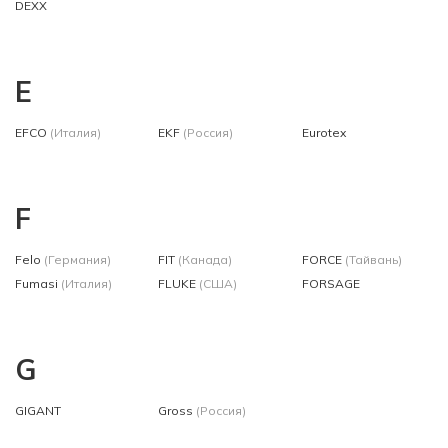
DEXX
E
EFCO
(Италия)
EKF
(Россия)
Eurotex
F
Felo
(Германия)
FIT
(Канада)
FORCE
(Тайвань)
Fumasi
(Италия)
FLUKE
(США)
FORSAGE
G
GIGANT
Gross
(Россия)