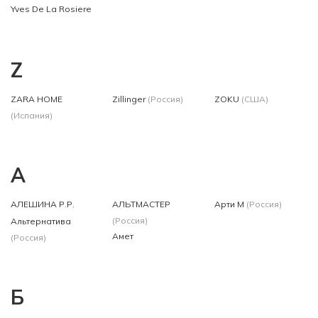
Yves De La Rosiere
Z
ZARA HOME
Zillinger
(Россия)
ZOKU
(США)
(Испания)
А
АЛЕШИНА Р.Р.
АЛЬТМАСТЕР
Арти М
(Россия)
(Россия)
Альтернатива
Амет
(Россия)
Б