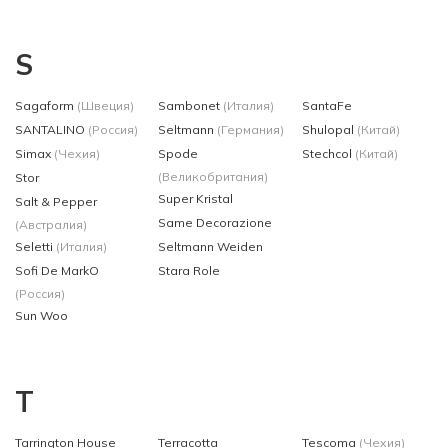
S
Sagaform
(Швеция)
Sambonet
(Италия)
SantaFe
SANTALINO
(Россия)
Seltmann
(Германия)
Shulopal
(Китай)
Simax
(Чехия)
Spode
Stechcol
(Китай)
(Великобритания)
Stor
Super Kristal
Salt & Pepper
Same Decorazione
(Австралия)
Seletti
(Италия)
Seltmann Weiden
Sofi De MarkO
Stara Role
(Россия)
Sun Woo
T
Tarrington House
Terracotta
Tescoma
(Чехия)