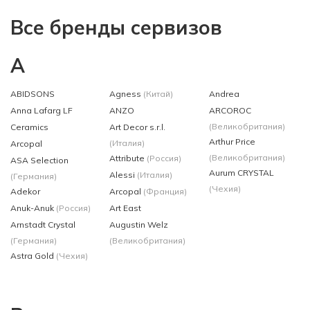
Все бренды сервизов
A
ABIDSONS
Agness
(Китай)
Andrea
Anna Lafarg LF
ANZO
ARCOROC
(Великобритания)
Ceramics
Art Decor s.r.l.
Arthur Price
(Италия)
Arcоpal
(Великобритания)
Attribute
(Россия)
ASA Selection
Aurum CRYSTAL
Alessi
(Италия)
(Германия)
(Чехия)
Adekor
Arcopal
(Франция)
Anuk-Anuk
(Россия)
Art East
Arnstadt Crystal
Augustin Welz
(Германия)
(Великобритания)
Astra Gold
(Чехия)