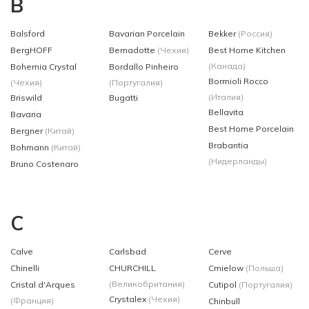
B
Balsford
Bavarian Porcelain
Bekker
(Россия)
BergHOFF
Bernadotte
(Чехия)
Best Home Kitchen
(Канада)
Bohemia Crystal
Bordallo Pinheiro
Bormioli Rocco
(Чехия)
(Португалия)
(Италия)
Briswild
Bugatti
Bellavita
Bavaria
Best Home Porcelain
Bergner
(Китай)
Brabantia
Bohmann
(Китай)
(Нидерланды)
Bruno Costenaro
C
Calve
Carlsbad
Cerve
Chinelli
CHURCHILL
Cmielow
(Польша)
(Великобритания)
Cristal d'Arques
Cutipol
(Португалия)
Crystalex
(Чехия)
(Франция)
Chinbull