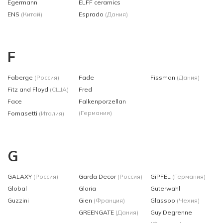
Egermann
ELFF ceramics
ENS
(Китай)
Esprado
(Дания)
F
Faberge
(Россия)
Fade
Fissman
(Дания)
Fitz and Floyd
(США)
Fred
Face
Falkenporzellan
(Германия)
Fornasetti
(Италия)
G
GALAXY
(Россия)
Garda Decor
(Россия)
GiPFEL
(Германия)
Global
Gloria
Guterwahl
Guzzini
Gien
(Франция)
Glasspo
(Чехия)
GREENGATE
(Дания)
Guy Degrenne