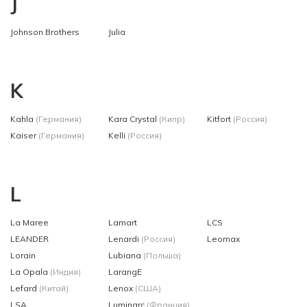
J
Johnson Brothers
Julia
K
Kahla
(Германия)
Kara Crystal
(Кипр)
Kitfort
(Россия)
Kaiser
(Германия)
Kelli
(Россия)
L
La Maree
Lamart
LCS
LEANDER
Lenardi
(Россия)
Leomax
Lorain
Lubiana
(Польша)
La Opala
(Индия)
LarangE
Lefard
(Китай)
Lenox
(США)
LSA
Luminarc
(Франция)