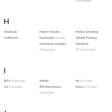
(Франция)
H
Hankook
Hatori Freydis
Hebei Grindiing
Hoffmann
Huimeida
(Китай)
Wheel Factory
Haviland Limoges
Herdmar
(Франция)
(Португалия)
I
IKEA
(Швеция)
Infinity
irit
(Россия)
IVV
(Италия)
IRIS Barcelona
Italco
(Россия)
(Испания)