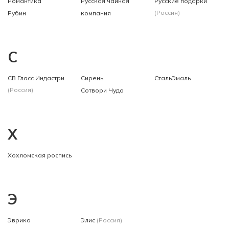
Романтика
Русская чайная
Русские подарки
(Россия)
Рубин
компания
С
СВ Гласс Индастри
Сирень
СтальЭмаль
(Россия)
Сотвори Чудо
Х
Хохломская роспись
Э
Эврика
Элис
(Россия)