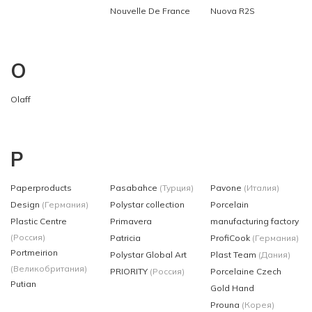
Nouvelle De France
Nuova R2S
O
Olaff
P
Paperproducts
Pasabahce
(Турция)
Pavone
(Италия)
Design
(Германия)
Polystar collection
Porcelain
Plastic Centre
Primavera
manufacturing factory
(Россия)
Patricia
ProfiCook
(Германия)
Portmeirion
Polystar Global Art
Plast Team
(Дания)
(Великобритания)
PRIORITY
(Россия)
Porcelaine Czech
Putian
Gold Hand
Prouna
(Корея)