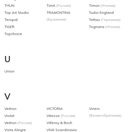
THUN
TimA
(Россия)
Timon
(Италия)
Top Art Studio
TRAMONTINA
Tudor England
(Бразилия)
Teropal
Tettau
(Германия)
TIGER
Tognana
(Италия)
Topchoice
U
Union
V
Veitron
VICTORIA
Viners
(Великобритания)
Violet
Vitesse
(Россия)
Veitron
(Россия)
Villeroy & Boch
Vista Alegre
VIVA Scandinavia