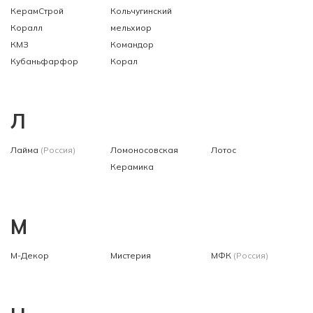
КерамСтрой
Кольчугинский
Коралл
мельхиор
КМЗ
Командор
Кубаньфарфор
Корал
Л
Лайма
(Россия)
Ломоносовская
Лотос
Керамика
М
М-Декор
Мистерия
МФК
(Россия)