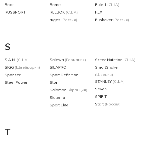
Rock
Rome
Rule 1
(США)
RUSSPORT
REEBOK
(США)
REX
ruges
(Россия)
Rushaker
(Россия)
S
S.A.N.
(США)
Salewa
(Германия)
Scitec Nutrition
(США)
SIGG
(Швейцария)
SILAPRO
SmartShake
(Швеция)
Sponser
Sport Definition
STANLEY
(США)
Steel Power
Stor
Seven
Salomon
(Франция)
SPIRIT
Sistema
Start
(Россия)
Sport Elite
T