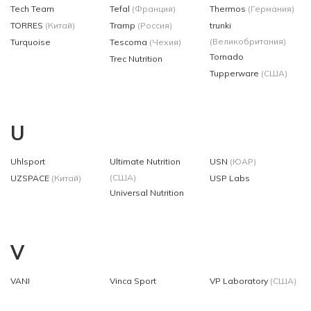
Tech Team
Tefal
(Франция)
Thermos
(Германия)
TORRES
(Китай)
Tramp
(Россия)
trunki
(Великобритания)
Turquoise
Tescoma
(Чехия)
Tornado
Trec Nutrition
Tupperware
(США)
U
Uhlsport
Ultimate Nutrition
USN
(ЮАР)
(США)
UZSPACE
(Китай)
USP Labs
Universal Nutrition
V
VANI
Vinca Sport
VP Laboratory
(США)