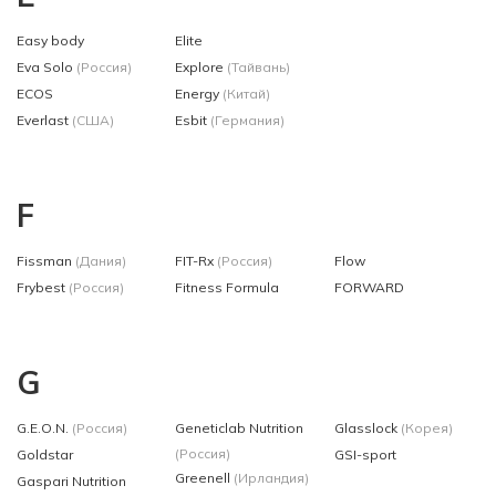
Easy body
Elite
Eva Solo
(Россия)
Explore
(Тайвань)
ECOS
Energy
(Китай)
Everlast
(США)
Esbit
(Германия)
F
Fissman
(Дания)
FIT-Rx
(Россия)
Flow
Frybest
(Россия)
Fitness Formula
FORWARD
G
G.E.O.N.
(Россия)
Geneticlab Nutrition
Glasslock
(Корея)
(Россия)
Goldstar
GSI-sport
Greenell
(Ирландия)
Gaspari Nutrition