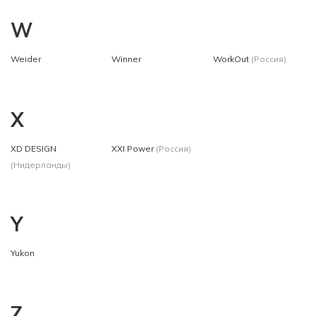
W
Weider
Winner
WorkOut
(Россия)
X
XD DESIGN
XXI Power
(Россия)
(Нидерланды)
Y
Yukon
Z