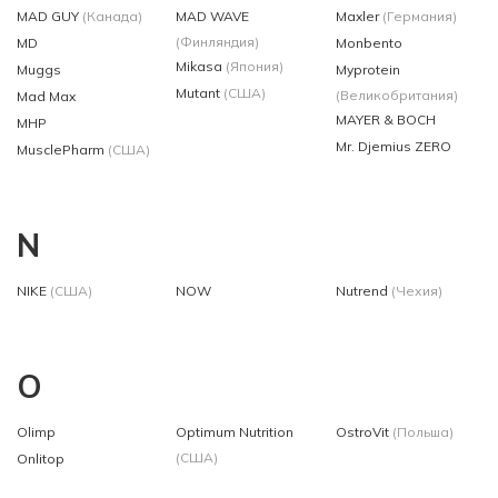
MAD GUY
(Канада)
MAD WAVE
Maxler
(Германия)
(Финляндия)
MD
Monbento
Mikasa
(Япония)
Muggs
Myprotein
Mutant
(США)
(Великобритания)
Mad Max
MAYER & BOCH
MHP
Mr. Djemius ZERO
MusclePharm
(США)
N
NIKE
(США)
NOW
Nutrend
(Чехия)
O
Olimp
Optimum Nutrition
OstroVit
(Польша)
(США)
Onlitop