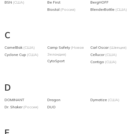
BSN
(США)
Be First
BergHOFF
Biostal
(Россия)
BlenderBottle
(США)
C
CamelBak
(США)
Camp Safety
(Новая
Carl Oscar
(Швеция)
Зеландия)
Cyclone Cup
(США)
Cellucor
(США)
CytoSport
Contigo
(США)
D
DOMINANT
Dragon
Dymatize
(США)
Dr. Shaker
(Россия)
DUO
E