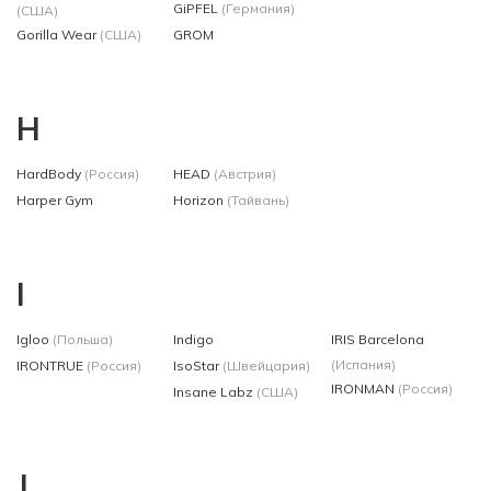
GiPFEL
(Германия)
(США)
Gorilla Wear
(США)
GROM
H
HardBody
(Россия)
HEAD
(Австрия)
Harper Gym
Horizon
(Тайвань)
I
Igloo
(Польша)
Indigo
IRIS Barcelona
(Испания)
IRONTRUE
(Россия)
IsoStar
(Швейцария)
IRONMAN
(Россия)
Insane Labz
(США)
J