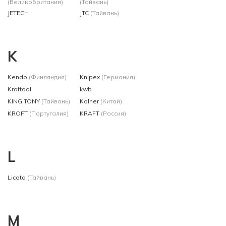
(Великобритания)
(Тайвань)
JETECH
JTC
(Тайвань)
K
Kendo
(Финляндия)
Knipex
(Германия)
Kraftool
kwb
KING TONY
(Тайвань)
Kolner
(Китай)
KROFT
(Португалия)
KRAFT
(Россия)
L
Licota
(Тайвань)
M