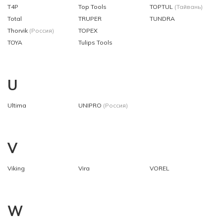
T4P
Top Tools
TOPTUL
(Тайвань)
Total
TRUPER
TUNDRA
Thorvik
(Россия)
TOPEX
TOYA
Tulips Tools
U
Ultima
UNIPRO
(Россия)
V
Viking
Vira
VOREL
W