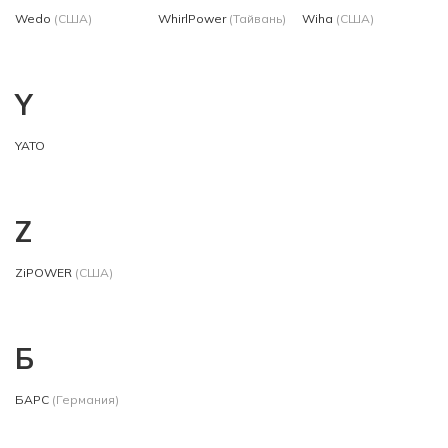
Wedo
(США)
WhirlPower
(Тайвань)
Wiha
(США)
Y
YATO
Z
ZiPOWER
(США)
Б
БАРС
(Германия)