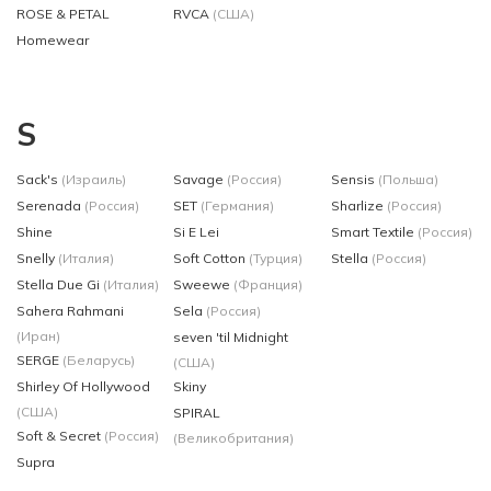
ROSE & PETAL
RVCA
(США)
Homewear
S
Sack's
(Израиль)
Savage
(Россия)
Sensis
(Польша)
Serenada
(Россия)
SET
(Германия)
Sharlize
(Россия)
Shine
Si E Lei
Smart Textile
(Россия)
Snelly
(Италия)
Soft Cotton
(Турция)
Stella
(Россия)
Stella Due Gi
(Италия)
Sweewe
(Франция)
Sahera Rahmani
Sela
(Россия)
(Иран)
seven 'til Midnight
SERGE
(Беларусь)
(США)
Shirley Of Hollywood
Skiny
(США)
SPIRAL
Soft & Secret
(Россия)
(Великобритания)
Supra