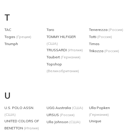
T
TAC
Taro
Tenerezza
(Россия)
Togas
(Греция)
TOMMY HILFIGER
Totti
(Россия)
(США)
Triumph
Timas
TRUSSARDI
(Италия)
Trikozza
(Россия)
Taubert
(Германия)
Topshop
(Великобритания)
U
U.S. POLO ASSN.
UGG Australia
(США)
Ulla Popken
(США)
(Германия)
URSUS
(Россия)
UNITED COLORS OF
Unique
Ulla Johnson
(США)
BENETTON
(Италия)