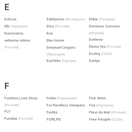
E
Eclisse
Edelweiss
(Беларусь)
Eldar
(Польша)
Elli
(Украина)
Elza
(Россия)
Ermanno Scervino
(Италия)
Euromama
Eva
Evelena
extreme intimo
Eke Home
Elena Tex
(Россия)
(Россия)
Emanuel Ungaro
Esotiq
(США)
(Франция)
EvaTeks
(Турция)
Evelyn
F
Fashion.Love.Story
Feiler
(Германия)
Five Wien
(Россия)
For Restless Sleepers
Fox
(Израиль)
FLY
Ferlita
Fleur du Mal
(Италия)
Funday
(Россия)
FORLIFE
Free People
(США)