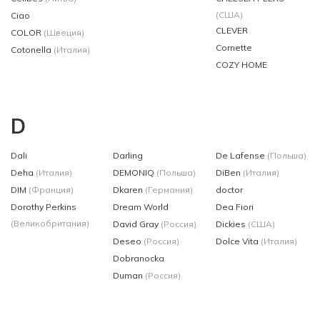
(США)
Ciao
CLEVER
COLOR
(Швеция)
Cornette
Cotonella
(Италия)
COZY HOME
D
Dali
Darling
De Lafense
(Польша)
Deha
(Италия)
DEMONIQ
(Польша)
DiBen
(Италия)
DIM
(Франция)
Dkaren
(Германия)
doctor
Dorothy Perkins
Dream World
Dea Fiori
(Великобритания)
David Gray
(Россия)
Dickies
(США)
Deseo
(Россия)
Dolce Vita
(Италия)
Dobranocka
Duman
(Россия)