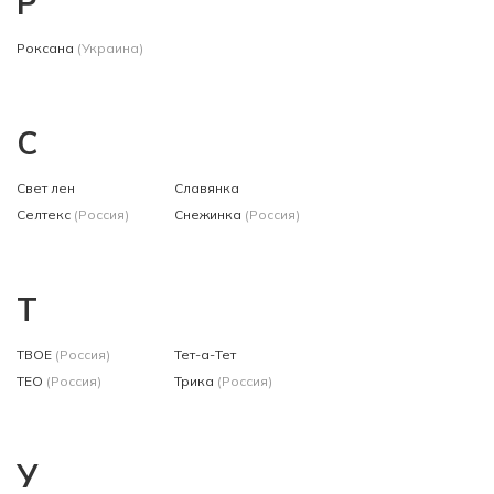
Р
Роксана
(Украина)
С
Свет лен
Славянка
Селтекс
(Россия)
Снежинка
(Россия)
Т
ТВОЕ
(Россия)
Тет-а-Тет
ТЕО
(Россия)
Трика
(Россия)
У