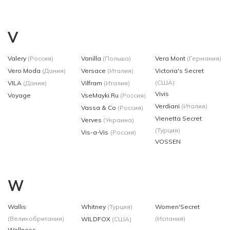
V
Valery
(Россия)
Vanilla
(Польша)
Vera Mont
(Германия)
Vero Moda
(Дания)
Versace
(Италия)
Victoria's Secret
(США)
VILA
(Дания)
Vilfram
(Италия)
Vivis
Voyage
VseMayki.Ru
(Россия)
Verdiani
(Италия)
Vassa & Co
(Россия)
Vienetta Secret
Verves
(Украина)
(Турция)
Vis-a-Vis
(Россия)
VOSSEN
W
Wallis
Whitney
(Турция)
Women'Secret
(Великобритания)
(Испания)
WILDFOX
(США)
Wellness