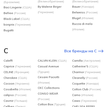
(Великобритания)
(Великобритания)
(Бразилия)
By Malene Birger
Bauer
(Канада)
Baci Lingerie
(США)
(Германия)
Belweiss
(Россия)
Befree
(Россия)
Blugirl
(Италия)
Black Label
(США)
Buccia di mela
bonprix
(Германия)
(Италия)
Bugatti
C
Все бренды на C
Caleffi
CALVIN KLEIN
(США)
Camilla
(Австралия)
Caprice
(Германия)
Casual Avenue
Catherine'S
(США)
(Турция)
CELINE
(Франция)
Charmor
(Германия)
Cesare Paciotti
Cherokee
(США)
Cleanelly
(Россия)
(Италия)
Cocoon
(Украина)
Coquette
(Канада)
CKC Collections
Cosabella
(Италия)
Cotton Club
(Россия)
CONSO WEAR
calipso
(Россия)
Camo
(Италия)
(Россия)
Casmir
(Польша)
Cawo
(Германия)
Cotton Box
(Турция)
Cellbes
(Литва)
CHELSEA PEERS