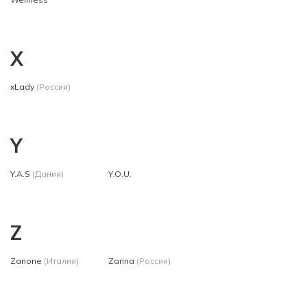
X
xLady
(Россия)
Y
Y.A.S
(Дания)
Y.O.U.
Z
Zanone
(Италия)
Zarina
(Россия)