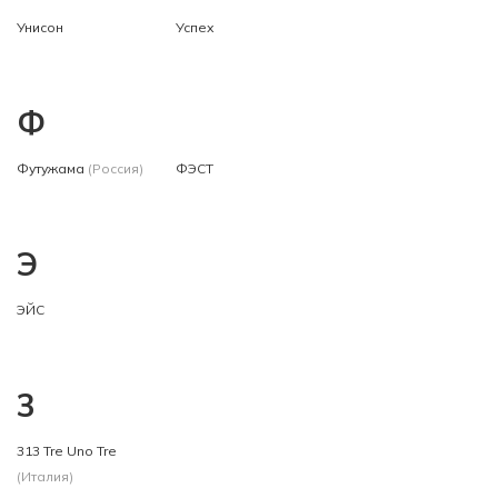
Унисон
Успех
Ф
Футужама
(Россия)
ФЭСТ
Э
ЭЙС
3
313 Tre Uno Tre
(Италия)