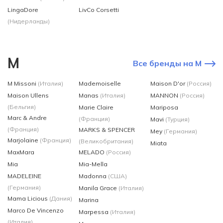
LingaDore
LivCo Corsetti
(Нидерланды)
M
Все бренды на M
M Missoni
(Италия)
Mademoiselle
Maison D'or
(Россия)
Maison Ullens
Manas
(Италия)
MANNON
(Россия)
(Бельгия)
Marie Claire
Mariposa
Marc & Andre
(Франция)
Mavi
(Турция)
(Франция)
MARKS & SPENCER
Mey
(Германия)
Marjolaine
(Франция)
(Великобритания)
Miata
MaxMara
MELADO
(Россия)
Mia
Mia-Mella
MADELEINE
Madonna
(США)
(Германия)
Manila Grace
(Италия)
Mama Licious
(Дания)
Marina
Marco De Vincenzo
Marpessa
(Италия)
(Италия)