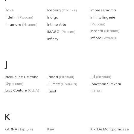
I love
Iceberg
(Италия)
impressmama
Indefini
(Россия)
Indigo
infinity lingerie
(Россия)
Innamore
(Италия)
Intimo Artu
Incanto
(Италия)
IMAGO
(Россия)
Infiore
(Италия)
Infinity
J
Jacqueline De Yong
Jadea
(Италия)
Jijil
(Италия)
(Франция)
Julimex
(Польша)
Jonathan Simkhai
Juicy Couture
(США)
(США)
Jasst
K
KARNA
(Турция)
Key
Kiki De Montparnasse