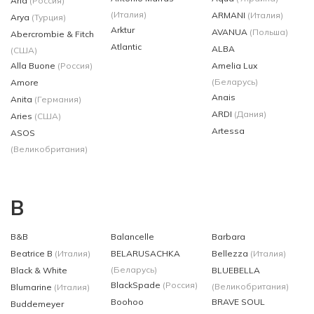
Aria
(Россия)
(Италия)
ARMANI
(Италия)
Arya
(Турция)
Arktur
AVANUA
(Польша)
Abercrombie & Fitch
Atlantic
ALBA
(США)
Alla Buone
(Россия)
Amelia Lux
(Беларусь)
Amore
Anais
Anita
(Германия)
ARDI
(Дания)
Aries
(США)
Artessa
ASOS
(Великобритания)
B
B&B
Balancelle
Barbara
Beatrice B
(Италия)
BELARUSACHKA
Bellezza
(Италия)
(Беларусь)
Black & White
BLUEBELLA
BlackSpade
(Россия)
(Великобритания)
Blumarine
(Италия)
Boohoo
BRAVE SOUL
Buddemeyer