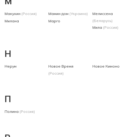
М
Макухин
(Россия)
Мамин дом
(Украина)
Мелиссена
(Беларусь)
Милана
Марго
Мила
(Россия)
Н
Нерум
Новое Время
Новое Кимоно
(Россия)
П
Полина
(Россия)