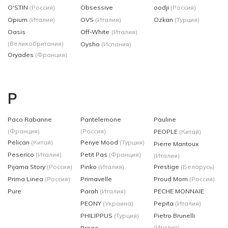
O'STIN
(Россия)
Obsessive
oodji
(Россия)
Opium
(Италия)
OVS
(Италия)
Ozkan
(Турция)
Oasis
Off-White
(Италия)
(Великобритания)
Oysho
(Испания)
Oryades
(Франция)
P
Paco Rabanne
Pantelemone
Pauline
(Франция)
(Россия)
PEOPLE
(Китай)
Pelican
(Китай)
Penye Mood
(Турция)
Pierre Mantoux
Peserico
(Италия)
Petit Pas
(Франция)
(Италия)
Pijama Story
(Россия)
Pinko
(Италия)
Prestige
(Беларусь)
Prima Linea
(Россия)
Primavelle
Proud Mom
(Россия)
Pure
Parah
(Италия)
PECHE MONNAIE
PEONY
(Украина)
Pepita
(Италия)
PHILIPPUS
(Турция)
Pietro Brunelli
(Италия)
Prego