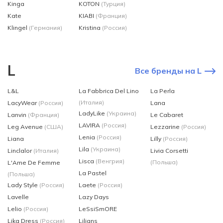
Kinga
KOTON
(Турция)
Kate
KIABI
(Франция)
Klingel
(Германия)
Kristina
(Россия)
L
Все бренды на L
L&L
La Fabbrica Del Lino
La Perla
(Италия)
LacyWear
(Россия)
Lana
LadyLike
(Украина)
Lanvin
(Франция)
Le Cabaret
LAVIRA
(Россия)
Leg Avenue
(США)
Lezzarine
(Россия)
Lenia
(Россия)
Liana
Lilly
(Россия)
Lila
(Украина)
Linclalor
(Италия)
Livia Corsetti
Lisca
(Венгрия)
(Польша)
L'Ame De Femme
La Pastel
(Польша)
Lady Style
(Россия)
Laete
(Россия)
Lavelle
Lazy Days
Lelio
(Россия)
LeSsiSmORE
Lika Dress
(Россия)
Lilians