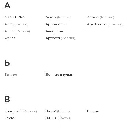
А
АВАНТЮРА
Адель
(Россия)
Алтекс
(Россия)
АНО
(Россия)
Артекстиль
АртПостель
(Россия)
Агапэ
(Россия)
Акварель
Ариал
Артесса
(Россия)
Б
Багира
Банные штучки
В
Валер и Я
(Россия)
Викей
(Россия)
Восток
Веста
Вишня
(Россия)