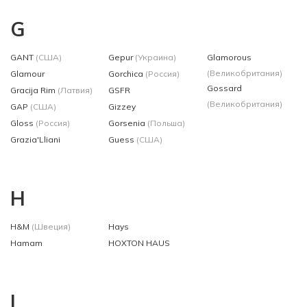
G
GANT
(США)
Gepur
(Украина)
Glamorous
(Великобритания)
Glamour
Gorchica
(Россия)
Gossard
Gracija Rim
(Латвия)
GSFR
(Великобритания)
GAP
(США)
Gizzey
Gloss
(Россия)
Gorsenia
(Польша)
Grazia'Lliani
Guess
(США)
H
H&M
(Швеция)
Hays
Hamam
HOXTON HAUS
I