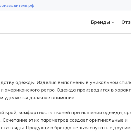
роизводитель.рф
Бренды
Отз
Страна
одству одежды. Изделия выполнены в уникальном стиле
 и американского ретро. Одежда производится в харак
ам уделяется должное внимание.
ый крой, комфортность тканей при ношении одежды, яр
. Сочетание этих параметров создает оригинальные и
 взгляды. Продукцию бренда нельзя спутать с другими