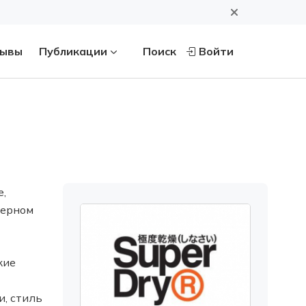
ывы
Публикации
Поиск
Войти
,
терном
кие
, стиль