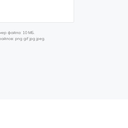
мер файла:
10 МБ
.
файлов:
png gif jpg jpeg
.