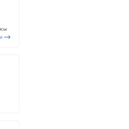
асы
и