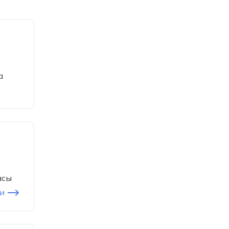
а
асы
и