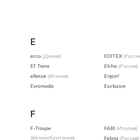
E
ecco
(Дания)
EDITEX
(Росси
El' Terra
Elche
(Россия)
ellesse
(Италия)
Enjoin'
Evromoda
Exclusive
F
F-Troupe
FABI
(Италия)
(Великобритания)
Felina
(Россия)