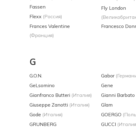
Fassen
Fly London
Flexx
(Россия)
(Великобрита
Frances Valentine
Francesco Don
(Франция)
G
G.O.N.
Gabor
(Германи
GeLsomino
Gene
Gianfranco Butteri
(Италия)
Gianni Barbato
Giuseppe Zanotti
(Италия)
Glam
Gode
(Италия)
GOERGO
(Пол
GRUNBERG
GUCCI
(Италия