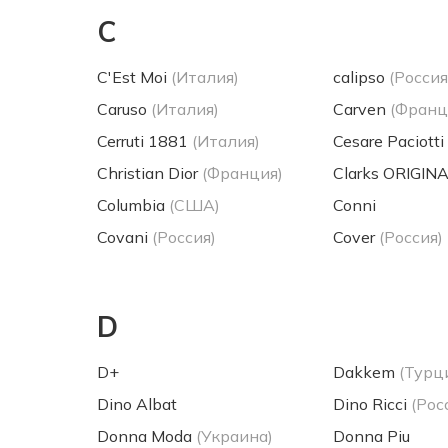
C
C'Est Moi
(Италия)
calipso
(Россия
Caruso
(Италия)
Carven
(Франц
Cerruti 1881
(Италия)
Cesare Paciotti
Christian Dior
(Франция)
Clarks ORIGIN
Columbia
(США)
Conni
Covani
(Россия)
Cover
(Россия)
D
D+
Dakkem
(Турц
Dino Albat
Dino Ricci
(Рос
Donna Moda
(Украина)
Donna Piu