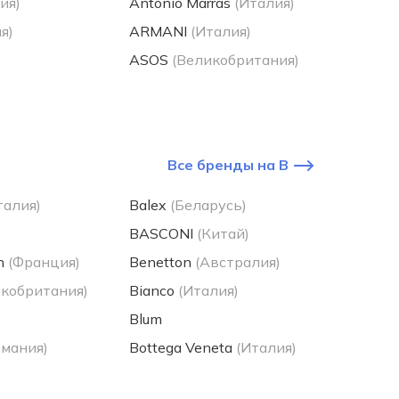
ия)
Antonio Marras
(Италия)
я)
ARMANI
(Италия)
ASOS
(Великобритания)
Все бренды на B
талия)
Balex
(Беларусь)
BASCONI
(Китай)
n
(Франция)
Benetton
(Австралия)
икобритания)
Bianco
(Италия)
)
Blum
рмания)
Bottega Veneta
(Италия)