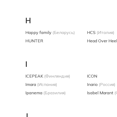
H
Happy family
(Беларусь)
HCS
(Италия)
HUNTER
Head Over Hee
I
ICEPEAK
(Финляндия)
ICON
Imara
(Испания)
Inario
(Россия)
Ipanema
(Бразилия)
Isabel Marant
(
J