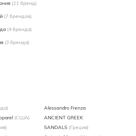
ания
(21 бренд)
й
(7 брендов)
да
(4 бренда)
ия
(3 бренда)
ада)
Alessandro Frenza
pparel
(США)
ANCIENT GREEK
ия)
SANDALS
(Греция)