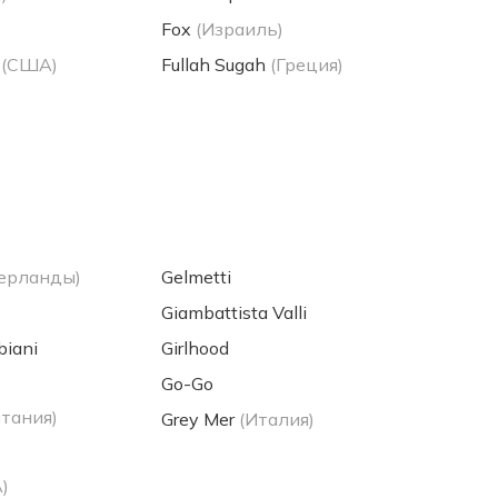
Fox
(Израиль)
(США)
Fullah Sugah
(Греция)
ерланды)
Gelmetti
Giambattista Valli
biani
Girlhood
Go-Go
тания)
Grey Mer
(Италия)
)