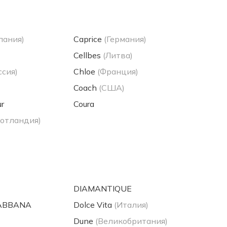
пания)
Caprice
(Германия)
Cellbes
(Литва)
ссия)
Chloe
(Франция)
Coach
(США)
r
Coura
отландия)
DIAMANTIQUE
GABBANA
Dolce Vita
(Италия)
Dune
(Великобритания)