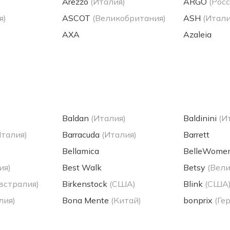
Arezzo
(Италия)
ARGO
(Росс
я)
ASCOT
(Великобритания)
ASH
(Итали
)
AXA
Azaleia
Baldan
(Италия)
Baldinini
(И
Италия)
Barracuda
(Италия)
Barrett
Bellamica
BelleWome
ия)
Best Walk
Betsy
(Вел
встралия)
Birkenstock
(США)
Blink
(США
лия)
Bona Mente
(Китай)
bonprix
(Ге