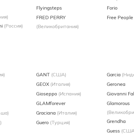
Flyingsteps
Forio
ния)
FRED PERRY
Free People
ni
(Россия)
(Великобритания)
я)
GANT
(США)
Garcia
(Нид
GEOX
(Италия)
Geronea
Gioseppo
(Испания)
Giovanni Fa
GLAMforever
Glamorous
(Великобри
ьша)
Graciana
(Италия)
Grendha
)
Guero
(Турция)
Guess
(США