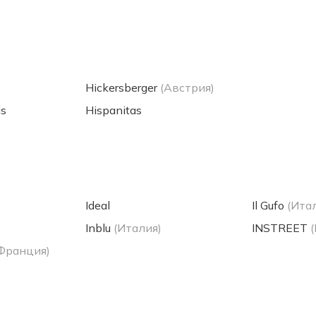
Hickersberger
(Австрия)
ls
Hispanitas
Ideal
Il Gufo
(Ита
Inblu
(Италия)
INSTREET
Франция)