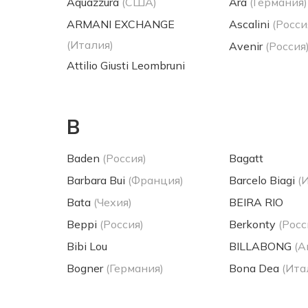
Aquazzura
(США)
Ara
(Германия)
ARMANI EXCHANGE
Ascalini
(Росси
(Италия)
Avenir
(Россия
Attilio Giusti Leombruni
B
Baden
(Россия)
Bagatt
Barbara Bui
(Франция)
Barcelo Biagi
(
Bata
(Чехия)
BEIRA RIO
Beppi
(Россия)
Berkonty
(Росс
Bibi Lou
BILLABONG
(А
Bogner
(Германия)
Bona Dea
(Ита