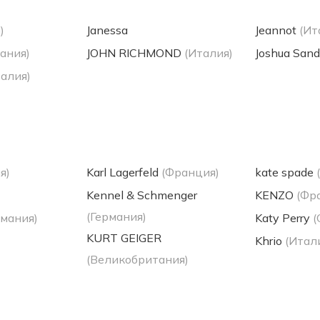
)
Janessa
Jeannot
(Ит
ания)
JOHN RICHMOND
(Италия)
Joshua Sand
талия)
я)
Karl Lagerfeld
(Франция)
kate spade
Kennel & Schmenger
KENZO
(Фр
(Германия)
рмания)
Katy Perry
KURT GEIGER
Khrio
(Итал
(Великобритания)