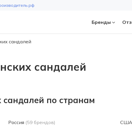
роизводитель.рф
Бренды
Отз
ких сандалей
Страна
нских сандалей
 сандалей по странам
Россия
(59 брендов)
СШ