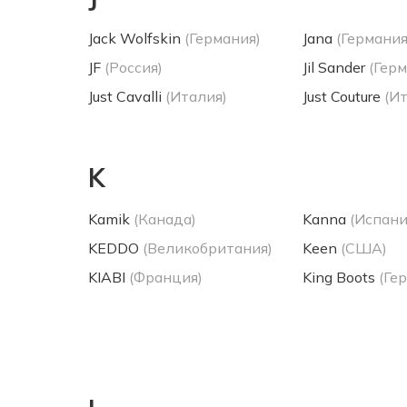
Jack Wolfskin
(Германия)
Jana
(Германия
JF
(Россия)
Jil Sander
(Герм
Just Cavalli
(Италия)
Just Couture
(И
K
Kamik
(Канада)
Kanna
(Испани
KEDDO
(Великобритания)
Keen
(США)
KIABI
(Франция)
King Boots
(Ге