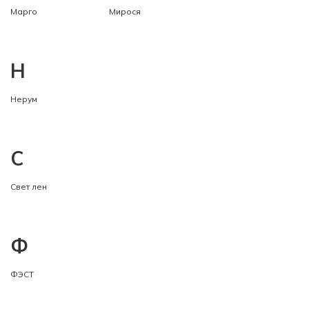
Марго
Мирося
Н
Нерум
С
Свет лен
Ф
ФЭСТ