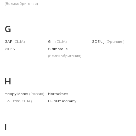
(Великобритания)
G
GAP
(США)
Gilli
(США)
GOEN.J
(Франция)
GILES
Glamorous
(Великобритания)
H
Happy Moms
(Россия)
Horrockses
Hollister
(США)
HUNNY mammy
I