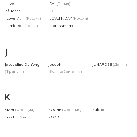
I love
ICHI
(Дания)
Influence
IRO
I Love Mum
(Россия)
ILOVEFRIDAY
(Россия)
Intimidea
(Италия)
impressmama
J
Jacqueline De Yong
Joseph
JUNAROSE
(Дания)
(Франция)
(Великобритания)
K
KIABI
(Франция)
KOCHE
(Франция)
Kubban
Kiss the Sky
KOKO