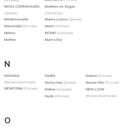
(Япония)
MOSS COPENHAGEN
Mothers en Vogue
(Дания)
(Сингапур)
Mademoiselle
Mama Licious
(Дания)
Mammalia
(Россия)
Marni
(Италия)
Milano
MONKI
(Швеция)
Mother
Mum's Era
N
NAANAA
NadiN
Natura
(Россия)
(Великобритания)
Noisy may
(Дания)
Nuova Vita
(Россия)
NEWFORM
(Россия)
Native
(Канада)
NEW LOOK
(Великобритания)
Nude
(Италия)
O