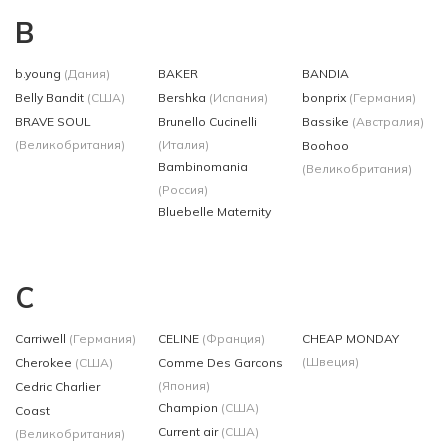
B
b.young
(Дания)
BAKER
BANDIA
Belly Bandit
(США)
Bershka
(Испания)
bonprix
(Германия)
BRAVE SOUL
Brunello Cucinelli
Bassike
(Австралия)
(Великобритания)
(Италия)
Boohoo
Bambinomania
(Великобритания)
(Россия)
Bluebelle Maternity
C
Carriwell
(Германия)
CELINE
(Франция)
CHEAP MONDAY
(Швеция)
Cherokee
(США)
Comme Des Garcons
(Япония)
Cedric Charlier
Champion
(США)
Coast
Current air
(США)
(Великобритания)