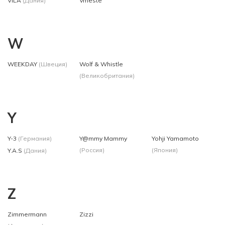
VILA
(Дания)
Vmeste
W
WEEKDAY
(Швеция)
Wolf & Whistle
(Великобритания)
Y
Y-3
(Германия)
Y@mmy Mammy
Yohji Yamamoto
(Россия)
(Япония)
Y.A.S
(Дания)
Z
Zimmermann
Zizzi