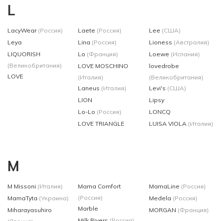
L
LacyWear
(Россия)
Laete
(Россия)
Lee
(США)
Leya
Lina
(Россия)
Lioness
(Австралия)
LIQUORISH
Lo
(Франция)
Loewe
(Испания)
(Великобритания)
LOVE MOSCHINO
lovedrobe
LOVE
(Италия)
(Великобритания)
Laneus
(Италия)
Levi's
(США)
LION
Lipsy
Lo-Lo
(Россия)
LONCQ
LOVE TRIANGLE
LUISA VIOLA
(Италия)
M
M Missoni
(Италия)
Mama Comfort
MamaLine
(Россия)
(Россия)
MamaTyta
(Украина)
Medela
(Россия)
Marble
Miharayasuhiro
MORGAN
(Франция)
Milk Rivers
(Россия)