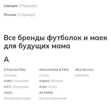
Швеция
(3 бренда)
Япония
(3 бренда)
Все бренды футболок и маек
для будущих мама
A
A Passion Play
Abercrombie & Fitch
alice McCALL
(Италия)
(США)
(Австрия)
Anita
(Германия)
Aspesi
(Италия)
A.P.C.
(Франция)
Acler
(США)
ASOS
AX PARIS
(Великобритания)
(Великобритания)