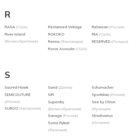
R
RAGA
(США)
Reclaimed Vintage
Relaxsan
(Россия)
River Island
ROKOKO
RtA
(США)
(Великобритания)
Reima
(Финляндия)
RESERVED
(Польша)
Rosie Assoulin
(США)
S
Sacred Hawk
Sand
(Дания)
Schumacher
SEMICOUTURE
SIR
SportMax
(Италия)
(Италия)
Superdry
See by Chloe
SUBOO
(Австралия)
(Великобритания)
(Франция)
Savage
(Россия)
Stradivarius
(Испания)
Sonia Rykiel
(Франция)