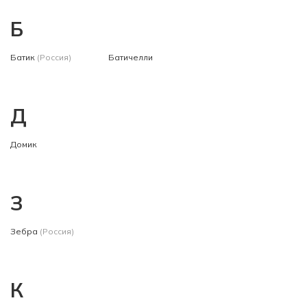
Б
Батик
(Россия)
Батичелли
Д
Домик
З
Зебра
(Россия)
К