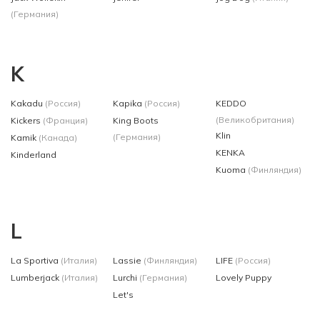
(Германия)
K
Kakadu
(Россия)
Kapika
(Россия)
KEDDO
(Великобритания)
Kickers
(Франция)
King Boots
Klin
(Германия)
Kamik
(Канада)
KENKA
Kinderland
Kuoma
(Финляндия)
L
La Sportiva
(Италия)
Lassie
(Финляндия)
LIFE
(Россия)
Lumberjack
(Италия)
Lurchi
(Германия)
Lovely Puppy
Let's