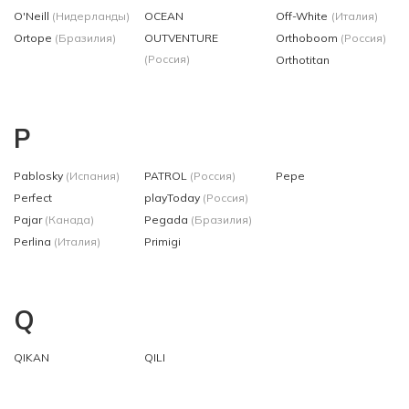
O'Neill
(Нидерланды)
OCEAN
Off-White
(Италия)
Ortope
(Бразилия)
OUTVENTURE
Orthoboom
(Россия)
(Россия)
Orthotitan
P
Pablosky
(Испания)
PATROL
(Россия)
Pepe
Perfect
playToday
(Россия)
Pajar
(Канада)
Pegada
(Бразилия)
Perlina
(Италия)
Primigi
Q
QIKAN
QILI