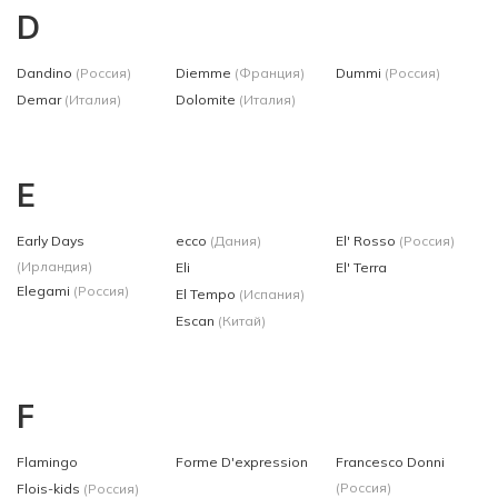
D
Dandino
(Россия)
Diemme
(Франция)
Dummi
(Россия)
Demar
(Италия)
Dolomite
(Италия)
E
Early Days
ecco
(Дания)
El' Rosso
(Россия)
(Ирландия)
Eli
El' Terra
Elegami
(Россия)
El Tempo
(Испания)
Escan
(Китай)
F
Flamingo
Forme D'expression
Francesco Donni
(Россия)
Flois-kids
(Россия)