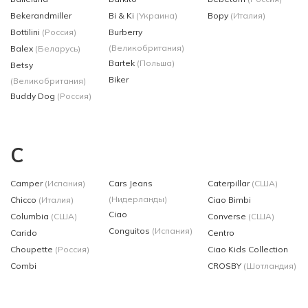
Bekerandmiller
Bi & Ki
(Украина)
Bopy
(Италия)
Bottilini
(Россия)
Burberry
(Великобритания)
Balex
(Беларусь)
Bartek
(Польша)
Betsy
Biker
(Великобритания)
Buddy Dog
(Россия)
C
Camper
(Испания)
Cars Jeans
Caterpillar
(США)
(Нидерланды)
Chicco
(Италия)
Ciao Bimbi
Ciao
Columbia
(США)
Converse
(США)
Conguitos
(Испания)
Carido
Centro
Choupette
(Россия)
Ciao Kids Collection
Combi
CROSBY
(Шотландия)