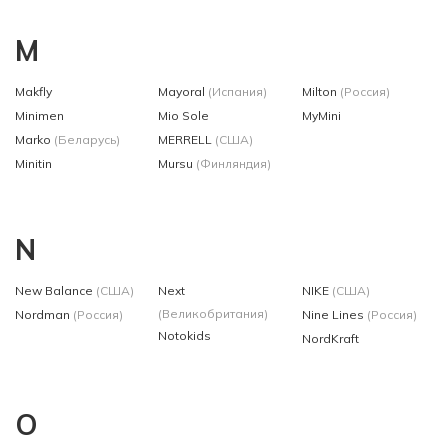
M
Makfly
Mayoral
(Испания)
Milton
(Россия)
Minimen
Mio Sole
MyMini
Marko
(Беларусь)
MERRELL
(США)
Minitin
Mursu
(Финляндия)
N
New Balance
(США)
Next
NIKE
(США)
(Великобритания)
Nordman
(Россия)
Nine Lines
(Россия)
Notokids
NordKraft
O