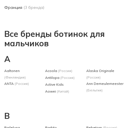
Франция
(3 бренда)
Все бренды ботинок для
мальчиков
A
Aaltonen
Acoola
(Россия)
Alaska Originale
(Финляндия)
(Россия)
Antilopa
(Россия)
ANTA
(Россия)
Ann Demeulemeester
Active Kids
(Бельгия)
Aowei
(Китай)
B
Baileluna
Barkito
Bebetom
(Россия)