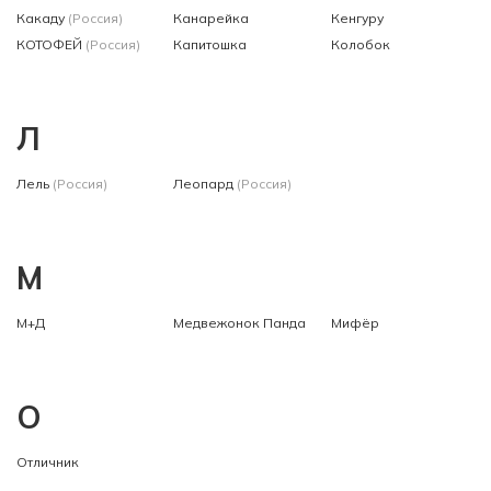
Какаду
(Россия)
Канарейка
Кенгуру
КОТОФЕЙ
(Россия)
Капитошка
Колобок
Л
Лель
(Россия)
Леопард
(Россия)
М
М+Д
Медвежонок Панда
Мифёр
О
Отличник