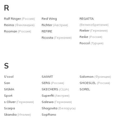
R
Ralf Ringer
(Россия)
Red Wing
REGATTA
(Великобритания)
Reima
(Финляндия)
Richter
(Австрия)
Rieker
(Германия)
Rooman
(Россия)
REFIRE
Reike
(Россия)
Ricosta
(Германия)
Roccol
(Турция)
S
S'cool
SAIWIT
Salomon
(Франция)
San
SERG
(Россия)
SHOESLEL
(Россия)
SIGMA
SKECHERS
(США)
SOREL
Sport
Superfit
(Австрия)
s.Oliver
(Германия)
Salewa
(Германия)
Scarpa
Shagovita
(Беларусь)
Skandia
(Италия)
SopRano