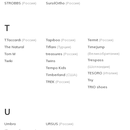
STROBBS
(Россия)
SursilOrtho
(Россия)
T
T.Taccardi
(Россия)
Tapiboo
(Россия)
Termit
(Россия)
The Natural
Tiflani
(Турция)
TimeJump
(Великобритания)
Tom M
treasures
(Россия)
Trespass
Twiki
Twins
(Шотландия)
Tempo Kids
TESORO
(Италия)
Timberland
(США)
Tny
TREK
(Россия)
TRIO shoes
U
Umbro
URSUS
(Россия)