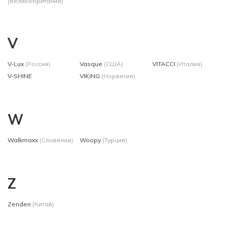
(Великобритания)
V
V-Lux
(Россия)
Vasque
(США)
VITACCI
(Италия)
V-SHINE
VIKING
(Норвегия)
W
Walkmaxx
(Словения)
Woopy
(Турция)
Z
Zenden
(Китай)