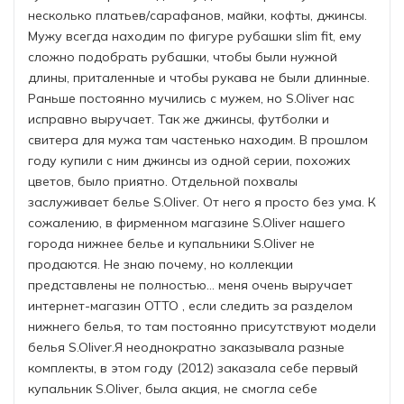
несколько платьев/сарафанов, майки, кофты, джинсы.
Мужу всегда находим по фигуре рубашки slim fit, ему
сложно подобрать рубашки, чтобы были нужной
длины, приталенные и чтобы рукава не были длинные.
Раньше постоянно мучились с мужем, но S.Oliver нас
исправно выручает. Так же джинсы, футболки и
свитера для мужа там частенько находим. В прошлом
году купили с ним джинсы из одной серии, похожих
цветов, было приятно. Отдельной похвалы
заслуживает белье S.Oliver. От него я просто без ума. К
сожалению, в фирменном магазине S.Oliver нашего
города нижнее белье и купальники S.Oliver не
продаются. Не знаю почему, но коллекции
представлены не полностью... меня очень выручает
интернет-магазин ОТТО , если следить за разделом
нижнего белья, то там постоянно присутствуют модели
белья S.Oliver.Я неоднократно заказывала разные
комплекты, в этом году (2012) заказала себе первый
купальник S.Oliver, была акция, не смогла себе