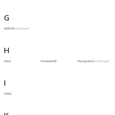
G
GEKON
(Италия)
H
Herz
Honeywell
Husqvarna
(Швеция)
I
ICMA