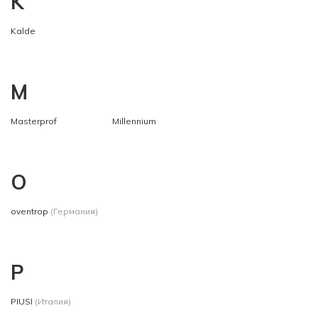
K
Kalde
M
Masterprof
Millennium
O
oventrop
(Германия)
P
PIUSI
(Италия)