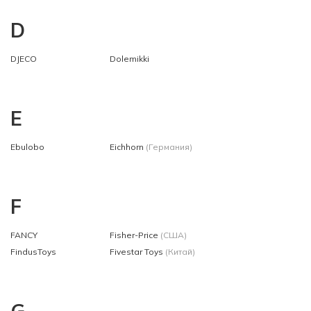
D
DJECO
Dolemikki
E
Ebulobo
Eichhorn
(Германия)
F
FANCY
Fisher-Price
(США)
FindusToys
Fivestar Toys
(Китай)