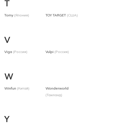
T
Tomy
(Япония)
TOY TARGET
(США)
V
Viga
(Россия)
Vulpi
(Россия)
W
Winfun
(Китай)
Wonderworld
(Таиланд)
Y