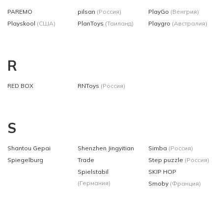
PAREMO
pilsan
(Россия)
PlayGo
(Венгрия)
Playskool
(США)
PlanToys
(Таиланд)
Playgro
(Австралия)
R
RED BOX
RNToys
(Россия)
S
Shantou Gepai
Shenzhen Jingyitian
Simba
(Россия)
Spiegelburg
Trade
Step puzzle
(Россия)
Spielstabil
SKIP HOP
(Германия)
Smoby
(Франция)