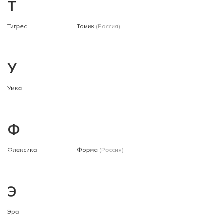
Т
Тигрес
Томик
(Россия)
У
Умка
Ф
Флексика
Форма
(Россия)
Э
Эра