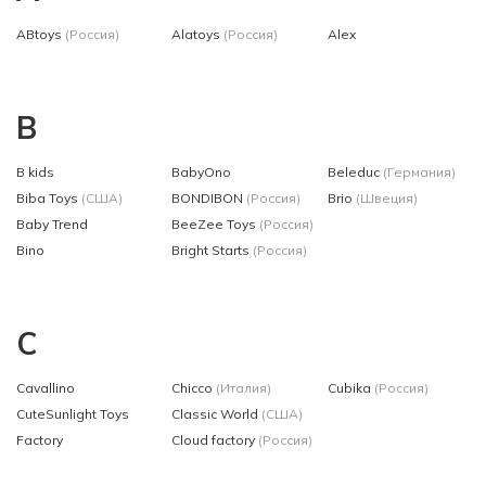
ABtoys
(Россия)
Alatoys
(Россия)
Alex
B
B kids
BabyOno
Beleduc
(Германия)
Biba Toys
(США)
BONDIBON
(Россия)
Brio
(Швеция)
Baby Trend
BeeZee Toys
(Россия)
Bino
Bright Starts
(Россия)
C
Cavallino
Chicco
(Италия)
Cubika
(Россия)
CuteSunlight Toys
Classic World
(США)
Factory
Cloud factory
(Россия)