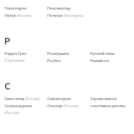
Папа Карло
Пластмастер
Пелси
(Россия)
Полесье
(Беларусь)
Р
Радуга Грез
Росигрушка
Русский стиль
(Германия)
РосЭко
Рыжий кот
С
Сима-ленд
(Россия)
Совтехстром
Строим вместе
Сказки дерева
Стеллар
(Россия)
счастливое детство
(Россия)