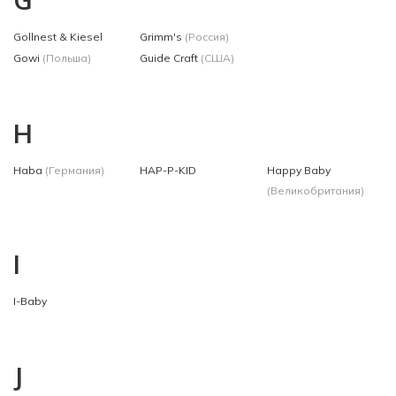
G
Gollnest & Kiesel
Grimm's
(Россия)
Gowi
(Польша)
Guide Craft
(США)
H
Haba
(Германия)
HAP-P-KID
Happy Baby
(Великобритания)
I
I-Baby
J