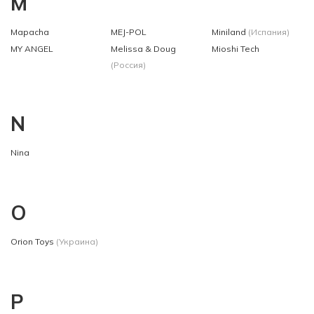
M
Mapacha
MEJ-POL
Miniland
(Испания)
MY ANGEL
Melissa & Doug
Mioshi Tech
(Россия)
N
Nina
O
Orion Toys
(Украина)
P