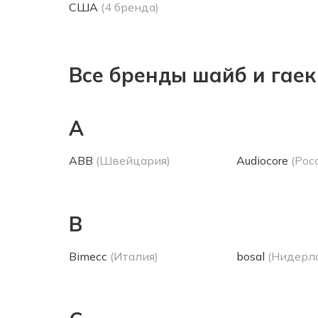
США
(4 бренда)
Все бренды шайб и гаек
A
ABB
(Швейцария)
Audiocore
(Рос
B
Bimecc
(Италия)
bosal
(Нидерл