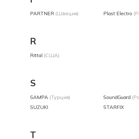
PARTNER
(Швеция)
Plast Electro
(Р
R
Rittal
(США)
S
SAMPA
(Турция)
SoundGuard
(Р
SUZUKI
STARFIX
T