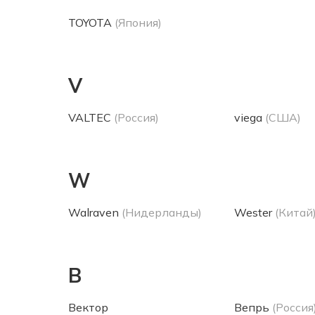
TOYOTA
(Япония)
V
VALTEC
(Россия)
viega
(США)
W
Walraven
(Нидерланды)
Wester
(Китай
В
Вектор
Вепрь
(Россия