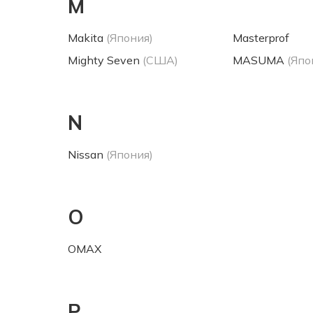
M
Makita
(Япония)
Masterprof
Mighty Seven
(США)
MASUMA
(Япо
N
Nissan
(Япония)
O
OMAX
P