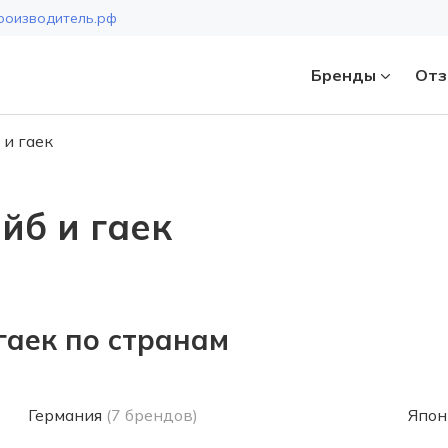
роизводитель.рф
Бренды
Отз
и гаек
Страна
йб и гаек
гаек по странам
Германия
(7 брендов)
Япон