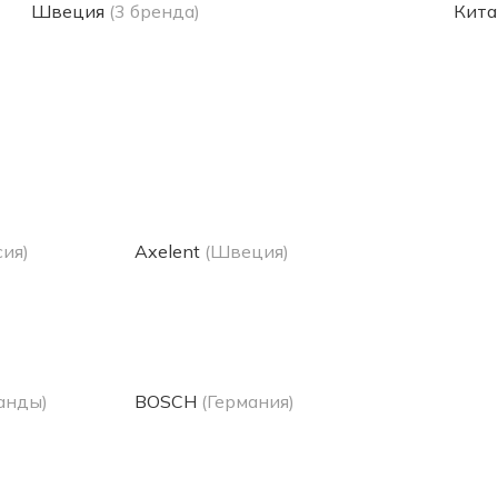
Швеция
(3 бренда)
Кита
сия)
Axelent
(Швеция)
анды)
BOSCH
(Германия)