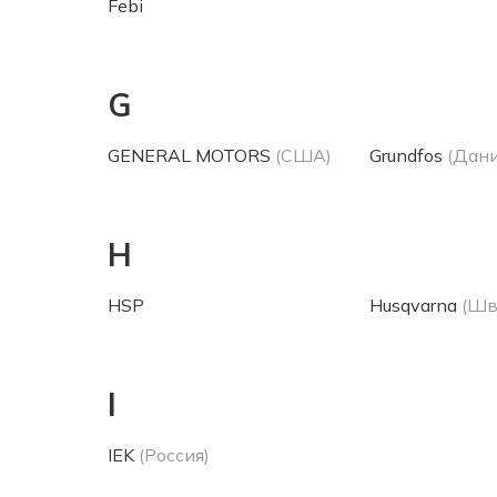
Febi
G
GENERAL MOTORS
(США)
Grundfos
(Дани
H
HSP
Husqvarna
(Шв
I
IEK
(Россия)