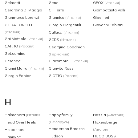
Gelmetti
Gene
GEOX
(Италия)
Gerardina Di Maggio
GF Ferre
Giambattista Valli
Gianmarco Lorenzi
Giannico
(Италия)
Gibellieri
GILDA TONELLI
Giorgio Piergentili
Giovanni Fabiani
(Италия)
Gallucci
(Италия)
Gai Mattiolo
(Италия)
GCDS
(Италия)
GARRO
(Россия)
Georgina Goodman
GeLsomino
(Германия)
Geronea
Giacomorelli
(Италия)
Gianni Marra
(Италия)
Gianvito Rossi
Giorgio Fabiani
GIOTTO
(Россия)
H
Halmanera
(Италия)
Happy family
Hassia
(Австрия)
(Беларусь)
Head Over Heels
Hickersberger
Henderson Baracco
(Австрия)
Hispanitas
Hudson
HUGO BOSS
Hanny Still