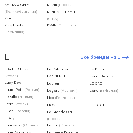
KAT MACONIE
Katrin
(Россия)
(Великобритания)
KENDALL + KYLIE
Keidi
(США)
King Boots
KWINTO
(Польша)
(Германия)
L
Все бренды на L
L'Autre Chose
La Coleccion
La Pinta
(Италия)
LANNERET
Laura Bellariva
Lady Doc
Lauren
LE GRE
Laura Potti
(Россия)
Legero
(Австрия)
Lenora
(Италия)
Le Silla
(Италия)
Lico
(Германия)
Liici
Lerre
(Италия)
LION
LITFOOT
Liliani
(Россия)
La Grandezza
L.Day
(Россия)
Lancaster
(Франция)
Lanvin
(Франция)
Laura Valоrosa
Laurence Dacade