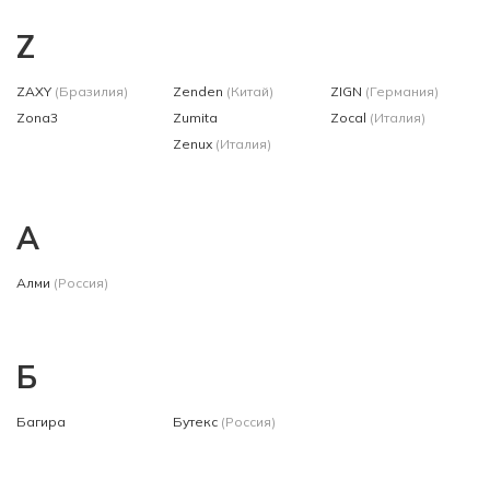
Z
ZAXY
(Бразилия)
Zenden
(Китай)
ZIGN
(Германия)
Zona3
Zumita
Zocal
(Италия)
Zenux
(Италия)
А
Алми
(Россия)
Б
Багира
Бутекс
(Россия)