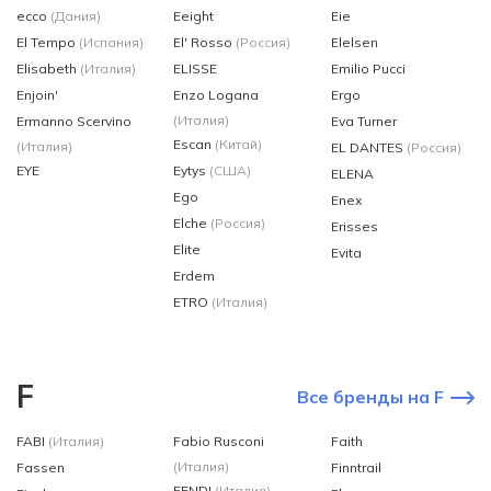
ecco
(Дания)
Eeight
Eie
El Tempo
(Испания)
El' Rosso
(Россия)
Elelsen
Elisabeth
(Италия)
ELISSE
Emilio Pucci
Enjoin'
Enzo Logana
Ergo
(Италия)
Ermanno Scervino
Eva Turner
Escan
(Китай)
(Италия)
EL DANTES
(Россия)
EYE
Eytys
(США)
ELENA
Ego
Enex
Elche
(Россия)
Erisses
Elite
Evita
Erdem
ETRO
(Италия)
F
Все бренды на F
FABI
(Италия)
Fabio Rusconi
Faith
(Италия)
Fassen
Finntrail
FENDI
(Италия)