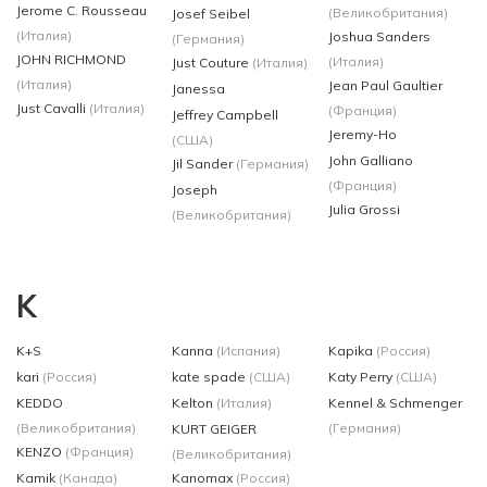
Jerome C. Rousseau
(Великобритания)
Josef Seibel
(Италия)
Joshua Sanders
(Германия)
JOHN RICHMOND
(Италия)
Just Couture
(Италия)
(Италия)
Jean Paul Gaultier
Janessa
Just Cavalli
(Италия)
(Франция)
Jeffrey Campbell
Jeremy-Ho
(США)
John Galliano
Jil Sander
(Германия)
(Франция)
Joseph
Julia Grossi
(Великобритания)
K
K+S
Kanna
(Испания)
Kapika
(Россия)
kari
(Россия)
kate spade
(США)
Katy Perry
(США)
KEDDO
Kelton
(Италия)
Kennel & Schmenger
(Великобритания)
(Германия)
KURT GEIGER
KENZO
(Франция)
(Великобритания)
Kamik
(Канада)
Kanomax
(Россия)