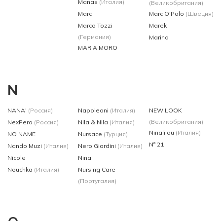
Manas
(Италия)
(Великобритания)
Marc
Marc O'Polo
(Швеция)
Marco Tozzi
Marek
(Германия)
Marina
MARIA MORO
N
NANA'
(Россия)
Napoleoni
(Италия)
NEW LOOK
(Великобритания)
NexPero
(Россия)
Nila & Nila
(Италия)
Ninalilou
(Италия)
NO NAME
Nursace
(Турция)
N° 21
Nando Muzi
(Италия)
Nero Giardini
(Италия)
Nicole
Nina
Nouchka
(Италия)
Nursing Care
(Португалия)