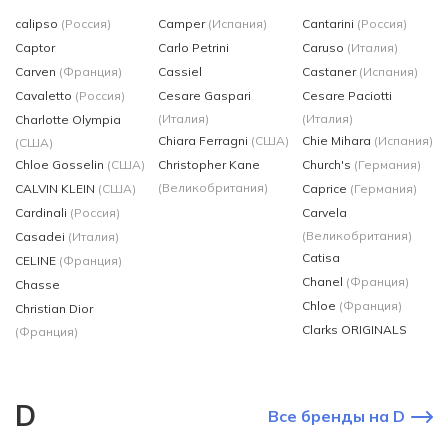
calipso
(Россия)
Camper
(Испания)
Cantarini
(Россия)
Captor
Carlo Petrini
Caruso
(Италия)
Carven
(Франция)
Cassiel
Castaner
(Испания)
Cavaletto
(Россия)
Cesare Gaspari
Cesare Paciotti
(Италия)
(Италия)
Charlotte Olympia
Chiara Ferragni
(США)
Chie Mihara
(Испания)
(США)
Chloe Gosselin
(США)
Christopher Kane
Church's
(Германия)
(Великобритания)
CALVIN KLEIN
(США)
Caprice
(Германия)
Cardinali
(Россия)
Carvela
(Великобритания)
Casadei
(Италия)
Catisa
CELINE
(Франция)
Chanel
(Франция)
Chasse
Chloe
(Франция)
Christian Dior
Clarks ORIGINALS
(Франция)
D
Все бренды на D