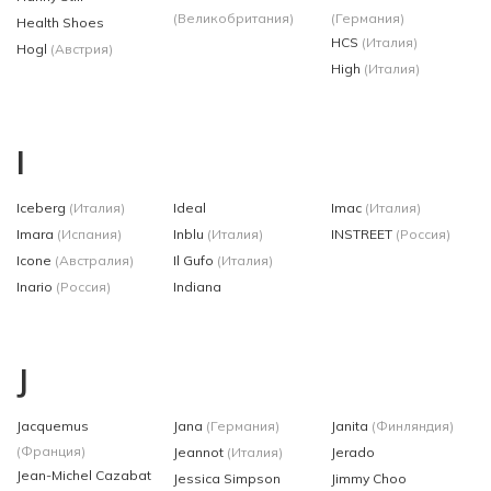
(Великобритания)
(Германия)
Health Shoes
HCS
(Италия)
Hogl
(Австрия)
High
(Италия)
I
Iceberg
(Италия)
Ideal
Imac
(Италия)
Imara
(Испания)
Inblu
(Италия)
INSTREET
(Россия)
Icone
(Австралия)
Il Gufo
(Италия)
Inario
(Россия)
Indiana
J
Jacquemus
Jana
(Германия)
Janita
(Финляндия)
(Франция)
Jeannot
(Италия)
Jerado
Jean-Michel Cazabat
Jessica Simpson
Jimmy Choo