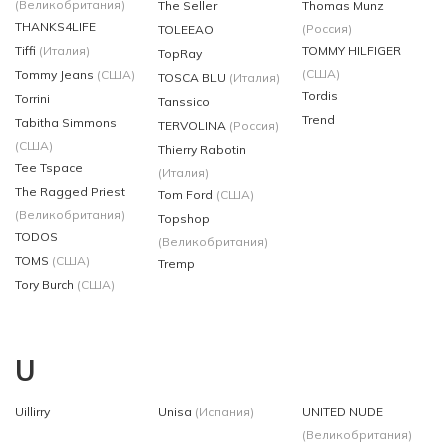
(Великобритания)
The Seller
Thomas Munz
THANKS4LIFE
(Россия)
TOLEEAO
Tiffi
(Италия)
TOMMY HILFIGER
TopRay
(США)
Tommy Jeans
(США)
TOSCA BLU
(Италия)
Tordis
Torrini
Tanssico
Trend
Tabitha Simmons
TERVOLINA
(Россия)
(США)
Thierry Rabotin
Tee Tspace
(Италия)
The Ragged Priest
Tom Ford
(США)
(Великобритания)
Topshop
TODOS
(Великобритания)
TOMS
(США)
Tremp
Tory Burch
(США)
U
Uillirry
Unisa
(Испания)
UNITED NUDE
(Великобритания)