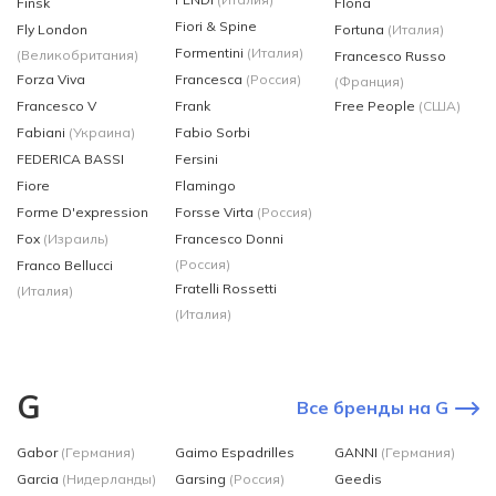
Finsk
Flona
Fiori & Spine
Fly London
Fortuna
(Италия)
Formentini
(Италия)
(Великобритания)
Francesco Russo
Forza Viva
Francesca
(Россия)
(Франция)
Francesco V
Frank
Free People
(США)
Fabiani
(Украина)
Fabio Sorbi
FEDERICA BASSI
Fersini
Fiore
Flamingo
Forme D'expression
Forsse Virta
(Россия)
Fox
(Израиль)
Francesco Donni
(Россия)
Franco Bellucci
Fratelli Rossetti
(Италия)
(Италия)
G
Все бренды на G
Gabor
(Германия)
Gaimo Espadrilles
GANNI
(Германия)
Garcia
(Нидерланды)
Garsing
(Россия)
Geedis