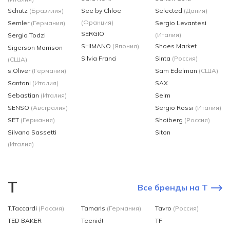
Schutz
(Бразилия)
See by Chloe
Selected
(Дания)
(Франция)
Semler
(Германия)
Sergio Levantesi
SERGIO
(Италия)
Sergio Todzi
SHIMANO
(Япония)
Shoes Market
Sigerson Morrison
Silvia Franci
Sinta
(Россия)
(США)
s.Oliver
(Германия)
Sam Edelman
(США)
Santoni
(Италия)
SAX
Sebastian
(Италия)
Selm
SENSO
(Австралия)
Sergio Rossi
(Италия)
SET
(Германия)
Shoiberg
(Россия)
Silvano Sassetti
Siton
(Италия)
T
Все бренды на T
T.Taccardi
(Россия)
Tamaris
(Германия)
Tavro
(Россия)
TED BAKER
Teenid!
TF