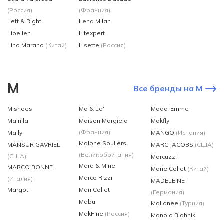
(Россия)
(Франция)
Left & Right
Lena Milan
Libellen
Lifexpert
Lino Marano
(Китай)
Lisette
(Россия)
M
Все бренды на M
M.shoes
Ma & Lo'
Mada-Emme
Mainila
Maison Margiela
Makfly
(Франция)
Mally
MANGO
(Испания)
Malone Souliers
MANSUR GAVRIEL
MARC JACOBS
(США)
(Великобритания)
(США)
Marcuzzi
Mara & Mine
MARCO BONNE
Marie Collet
(Китай)
Marco Rizzi
(Италия)
MADELEINE
Margot
Mari Collet
(Германия)
Mabu
Mallanee
(Турция)
MakFine
(Россия)
Manolo Blahnik