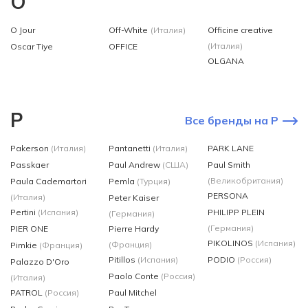
O
O Jour
Off-White
(Италия)
Officine creative
(Италия)
Oscar Tiye
OFFICE
OLGANA
P
Все бренды на P
Pakerson
(Италия)
Pantanetti
(Италия)
PARK LANE
Passkaer
Paul Andrew
(США)
Paul Smith
(Великобритания)
Paula Cademartori
Pemla
(Турция)
PERSONA
(Италия)
Peter Kaiser
Pertini
(Испания)
PHILIPP PLEIN
(Германия)
(Германия)
PIER ONE
Pierre Hardy
PIKOLINOS
(Испания)
(Франция)
Pimkie
(Франция)
Pitillos
(Испания)
PODIO
(Россия)
Palazzo D'Oro
Paolo Conte
(Россия)
(Италия)
PATROL
(Россия)
Paul Mitchel