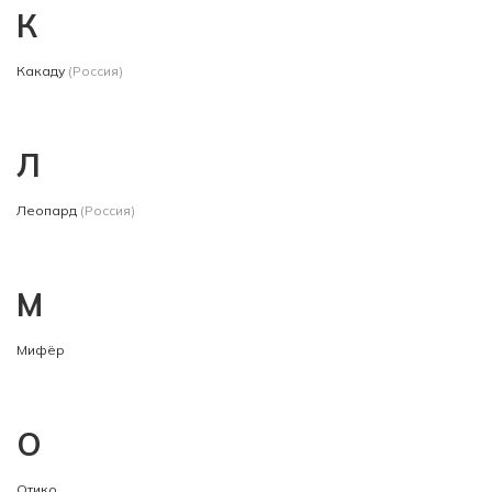
К
Какаду
(Россия)
Л
Леопард
(Россия)
М
Мифёр
О
Отико