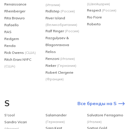
(Швейцария)
Renaissance
(Италия)
Respect
(Россия)
Rheinberger
Ridlstep
(Россия)
Rio Fiorе
Rita Bravuro
River Island
Roberto
(Великобритания)
Rafaello
Ralf Ringer
(Россия)
RAS
Razgulyaev &
Redgem
Blagonravova
Renda
Reliss
Rick Owens
(США)
Renzoni
(Италия)
Ritch Erani NYFC
Rieker
(Германия)
(США)
Robert Clergerie
(Франция)
S
Все бренды на S
S'cool
Salamander
Salvatore Ferragamo
(Германия)
(Италия)
Sandro Vicari
Sara Kent
Sartori Gold
(Италия)