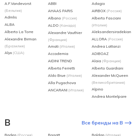
A.F.Vandevorst
ABBI
Adagio
(Бельгия)
AHAAS PARIS
AIRBOX
(Россия)
Admlis
Albano
(Россия)
Alberto Fasciani
ALBA
(Италия)
ALDO
(Канада)
Alberto La Torre
Aleksandersiradekian
Alexandre Vauthier
Alexandre Birman
ALLORA
(Россия)
(Франция)
(Бразилия)
Amati
(Италия)
Andrea Lattanzi
Alyx
(США)
Accademia
ADIBOAZ
AIDINI TREND
Alaia
(Франция)
Alberta Ferretti
Alberto Guardiani
Aldo Brue
(Италия)
Alexander McQueen
(Великобритания)
Alla Pugachova
Alpino
ANCARANI
(Италия)
Andrea Montelpare
B
Все бренды на B
Baden
(Россия)
Bagatt
Baldan
(Италия)