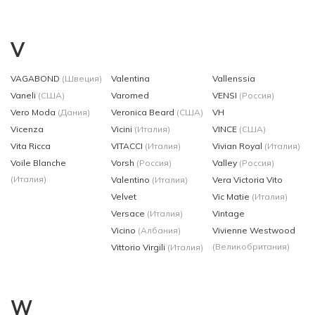
V
VAGABOND
(Швеция)
Valentina
Vallenssia
Vaneli
(США)
Varomed
VENSI
(Россия)
Vero Moda
(Дания)
Veronica Beard
(США)
VH
Vicenza
Vicini
(Италия)
VINCE
(США)
Vita Ricca
VITACCI
(Италия)
Vivian Royal
(Италия)
Voile Blanche
Vorsh
(Россия)
Valley
(Россия)
(Италия)
Valentino
(Италия)
Vera Victoria Vito
Velvet
Vic Matie
(Италия)
Versace
(Италия)
Vintage
Vicino
(Албания)
Vivienne Westwood
(Великобритания)
Vittorio Virgili
(Италия)
W