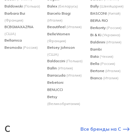
Baldowski
(Польша)
Balex
(Беларусь)
Bally
(Швейцария)
Barbara Bui
Barcelo Biagi
BASCONI
(Китай)
(Франция)
(Италия)
BEIRA RIO
BCBGMAXAZRIA
Beautifeel
(Италия)
Berkonty
(Россия)
(США)
BelleWomen
Bi & Ki
(Украина)
Bellamica
(Франция)
Baldinini
(Италия)
Besmoda
(Россия)
Betsey Johnson
Bambi
(США)
Bata
(Чехия)
Baldaccini
(Польша)
Bella
(Россия)
Ballin
(Италия)
Bertone
(Италия)
Barracuda
(Италия)
Bianco
(Италия)
Bebetoni
BENUCCI
Betsy
(Великобритания)
C
Все бренды на C