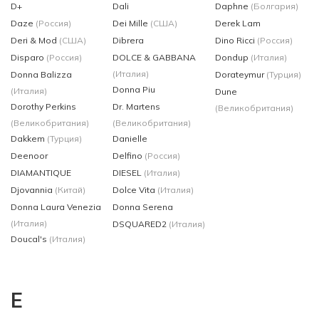
D+
Dali
Daphne
(Болгария)
Daze
(Россия)
Dei Mille
(США)
Derek Lam
Deri & Mod
(США)
Dibrera
Dino Ricci
(Россия)
Disparo
(Россия)
DOLCE & GABBANA
Dondup
(Италия)
(Италия)
Donna Balizza
Dorateymur
(Турция)
Donna Piu
(Италия)
Dune
Dorothy Perkins
Dr. Martens
(Великобритания)
(Великобритания)
(Великобритания)
Dakkem
(Турция)
Danielle
Deenoor
Delfino
(Россия)
DIAMANTIQUE
DIESEL
(Италия)
Djovannia
(Китай)
Dolce Vita
(Италия)
Donna Laura Venezia
Donna Serena
(Италия)
DSQUARED2
(Италия)
Doucal's
(Италия)
E