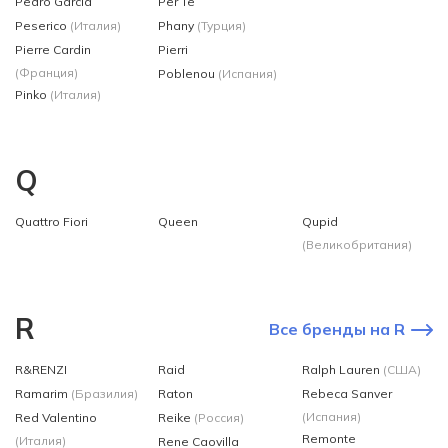
Pedro Garcia
Per Te
Peserico
(Италия)
Phany
(Турция)
Pierre Cardin
Pierri
(Франция)
Poblenou
(Испания)
Pinko
(Италия)
Q
Quattro Fiori
Queen
Qupid
(Великобритания)
R
Все бренды на R
R&RENZI
Raid
Ralph Lauren
(США)
Ramarim
(Бразилия)
Raton
Rebeca Sanver
(Испания)
Red Valentino
Reike
(Россия)
Remonte
(Италия)
Rene Caovilla