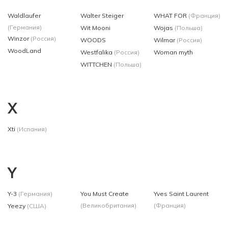
Waldlaufer
Walter Steiger
WHAT FOR
(Франция)
(Германия)
Wit Mooni
Wojas
(Польша)
Winzor
(Россия)
WOODS
Wilmar
(Россия)
WoodLand
Westfalika
(Россия)
Woman myth
WITTCHEN
(Польша)
X
Xti
(Испания)
Y
Y-3
(Германия)
You Must Create
Yves Saint Laurent
(Великобритания)
(Франция)
Yeezy
(США)